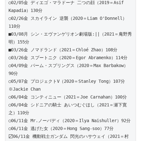
○02/05金 ディエゴ・マラドーナ 二つの顔（2019＝Asif 
Kapadia）130分
○02/26金 スカイライン 逆襲（2020＝Liam O'Donnell）
110分
■03/08月 シン・エヴァンゲリオン劇場版:||（2021＝庵野秀
明）155分 
■03/26金 ノマドランド（2021＝Chloé Zhao）108分 
○03/26金 スプートニク（2020＝Egor Abramenko）114分
○04/09金 パーム・スプリングス（2020＝Max Barbakow）
90分
○05/07金 プロジェクトV（2020＝Stanley Tong）107分 
※Jackie Chan
○06/04金 コンティニュー（2021＝Joe Carnahan）100分
○06/04金 シドニアの騎士 あいつむぐほし（2021＝瀬下寛
之）110分
○06/11金 Mr.ノーバディ（2020＝Ilya Naishuller）92分
○06/11金 逃げた女（2020＝Hong Sang-soo）77分
〼06/11金 機動戦士ガンダム 閃光のハサウェイ（2021＝村