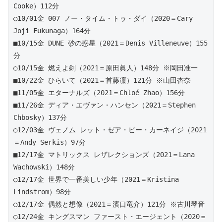
Cooke）112分 
○10/01金 007 ノー・タイム・トゥ・ダイ（2020＝Cary 
Joji Fukunaga）164分 
■10/15金 DUNE 砂の惑星（2021＝Denis Villeneuve）155
分 
○10/15金 燃えよ剣（2021＝原田眞人）148分 ※岡田准一
■10/22金 ひらいて（2021＝首藤凜）121分 ※山田杏奈  
■11/05金 エターナルズ（2021＝Chloé Zhao）156分 
■11/26金 ディア・エヴァン・ハンセン（2021＝Stephen 
Chbosky）137分 
○12/03金 ヴェノム レット・ゼア・ビー・カーネイジ（2021
＝Andy Serkis）97分
■12/17金 マトリックス レザレクションズ（2021＝Lana 
Wachowski）148分 
○12/17金 世界で一番美しい少年（2021＝Kristina 
Lindstrom）98分 
○12/17金 偶然と想像（2021＝濱口竜介）121分 ※古川琴音
○12/24金 キングスマン ファースト・エージェント（2020＝