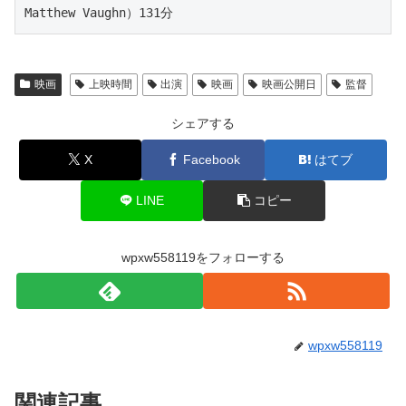
Matthew Vaughn）131分
映画
上映時間
出演
映画
映画公開日
監督
シェアする
X
Facebook
はてブ
LINE
コピー
wpxw558119をフォローする
wpxw558119
関連記事