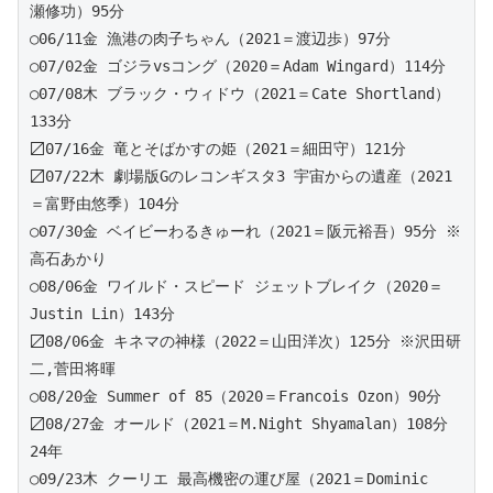
瀬修功）95分 
○06/11金 漁港の肉子ちゃん（2021＝渡辺歩）97分 
○07/02金 ゴジラvsコング（2020＝Adam Wingard）114分
○07/08木 ブラック・ウィドウ（2021＝Cate Shortland）
133分  
〼07/16金 竜とそばかすの姫（2021＝細田守）121分 
〼07/22木 劇場版Gのレコンギスタ3 宇宙からの遺産（2021
＝富野由悠季）104分 
○07/30金 ベイビーわるきゅーれ（2021＝阪元裕吾）95分 ※
高石あかり
○08/06金 ワイルド・スピード ジェットブレイク（2020＝
Justin Lin）143分
〼08/06金 キネマの神様（2022＝山田洋次）125分 ※沢田研
二,菅田将暉  
○08/20金 Summer of 85（2020＝Francois Ozon）90分
〼08/27金 オールド（2021＝M.Night Shyamalan）108分
24年
○09/23木 クーリエ 最高機密の運び屋（2021＝Dominic 