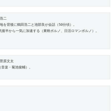
田浩二
地を背後に鶴田浩二と池部良が会話（50分頃）。
年代後半から一気に加速する（東映ポルノ、日活ロマンポルノ）。
※菅原文太
（音楽・菊池俊輔）。