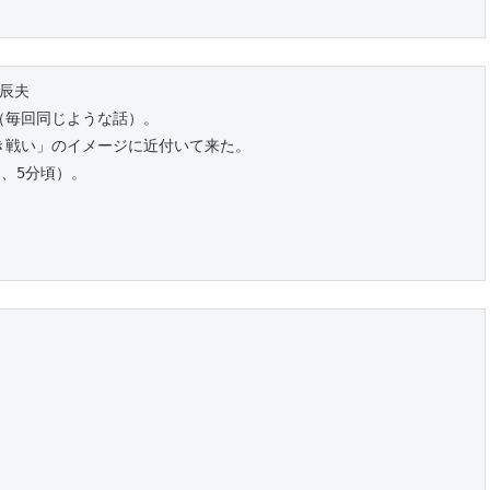
宮辰夫
（毎回同じような話）。
き戦い」のイメージに近付いて来た。
、5分頃）。