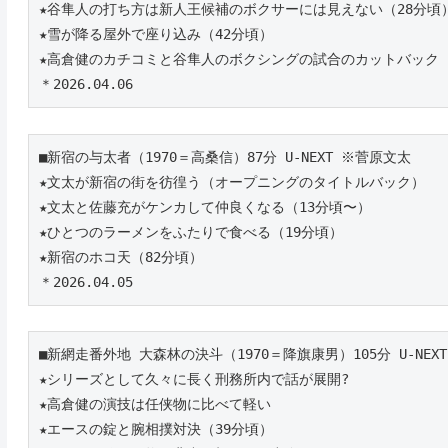
★谷隼人の打ち方は新人王候補のボクサーには見えない（28分頃
★雪が降る屋外で座り込み（42分頃）
★高倉健のカチコミと谷隼人のボクシングの試合のカットバック
＊2026.04.06
■新宿の与太者（1970＝高桑信）87分 U-NEXT ※菅原文太
★文太が新宿の街を彷徨う（オープニングのタイトルバック）
★文太と佐藤充がケンカして仲良くなる（13分頃〜）
★ひとつのラーメンをふたりで食べる（19分頃）
★新宿のホコ天（82分頃）
＊2026.04.05
■新網走番外地 大森林の決斗（1970＝降旗康男）105分 U-NEX
★シリーズとして久々に長く刑務所内で話が展開?
★高倉健の演技は任侠物に比べて軽い
★エースの錠と腕相撲対決（39分頃）