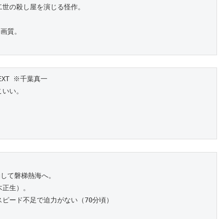
二世の殺し屋を演じる怪作。
な画質。
EXT ※千葉真一
こいい。
動して磐梯熱海へ。
木正生）。
ピード不足で迫力がない（70分頃）