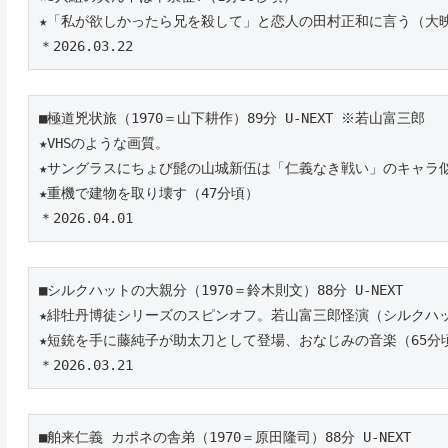
★「私が欲しかったら兄を殺して」と恋人の田村正和に言う（大映
＊2026.03.22
■極道兇状旅（1970＝山下耕作）89分 U-NEXT ※若山富三郎
★VHSのような画質。
★サングラスにちょび髭の山城新伍は「仁義なき戦い」のキャラ似
★重機で建物を取り壊す（47分頃）
＊2026.04.01
■シルクハットの大親分（1970＝鈴木則文）88分 U-NEXT
★緋牡丹博徒シリーズのスピンオフ。若山富三郎怪演（シルクハ
★短銃を手に藤純子が助太刀として登場、おなじみの音楽（65分
＊2026.03.21
■舶来仁義 カポネの舎弟（1970＝原田隆司）88分 U-NEXT 