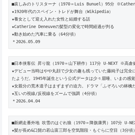
■哀しみのトリスターナ（1970＝Luis Bunuel）95分 ※Catheri
★1920年代のスペイン・トレドが舞台（Wikipedia）
★養女として迎え入れた女性と結婚する話
★Catherine Deneuveの髪型の変化で時間経過が判る
★動き始めた汽車に乗る（64分頃）
＊2026.05.09
■日本侠客伝 昇り龍（1970＝山下耕作）117分 U-NEXT ※高倉
★デビュー当時はやや丸顔で少女の趣も残っていた藤純子は完全
たようだ。1945年誕生という公式データは少々眉唾、いまの感覚
★女親分の荒木道子はまずまずの迫力。ドラマ「ふぞろいの林檎
★互いの視線/反視線をズームで強調（4分頃）
＊2026.04.04
■新網走番外地 吹雪のはぐれ狼（1970＝降旗康男）107分 U-NE
★髪が長め&口髭の若山富三郎を空気階段・もぐらに空目（3分頃