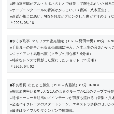
★若山富三郎がアル・カポネのもとで修業して腕をみがいた日系
★オープニングロールの音楽がかっこいい（音楽・八木正生）。
★画質が相当に悪い。VHSを何度かダビングした裏ビデオのよう
＊2026.03.16
■やくざ刑事 マリファナ密売組織（1970＝野田幸男）89分 U-N
★千葉真一の刑事が麻薬密売組織に潜入。八木正生の音楽がかっ
★ジャイアント馬場出演（クラブの用心棒? 9分頃）
★特殊なレンズで撮影した変わったショット（59分頃）
＊2026.04.02
■不良番長 出たとこ勝負（1970＝内藤誠）87分 U-NEXT 
★梅宮辰夫率いる男5人女1人の若者グループが1台のジープで移
★特撮ヒーロー番組風のメインテーマが何度も流れる（音楽・八
★公道バイクレースのスタートシーン、エキストラ多数のせいかス
★最後はライフルやマシンガンで銃撃戦。