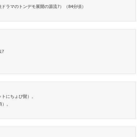
ドラマのトンデモ展開の源流?）（84分頃）
?
ットにちょび髭）。
頃）。