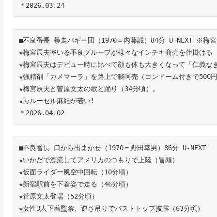
＊2026.03.24
■不良番長 暴走バギー団（1970＝内藤誠）84分 U-NEXT ※梅
★梅宮辰夫率いる不良グループが様々なインチキ商売を仕掛ける
★梅宮辰夫はデビュー時に比べて顔も体も大きくなって「仁義な
★強精剤「カメマーラ」を路上で啖呵売（コンドーム付きで500円
★梅宮辰夫と菅原文太の歌と踊り（34分頃）。
★カルーセル麻紀が若い! 
＊2026.04.02
■不良番長 口から出まかせ（1970＝野田幸男）86分 U-NEXT
★いかだで漂流してアメリカのつもりで上陸（冒頭）
★仮面ライダー風空中回転（10分頃）
★新宿駅前を下着姿で走る（46分頃）
★菅原文太登場（52分頃）
★女性3人下着監禁、逆さ吊りでバストトップ披露（63分頃）