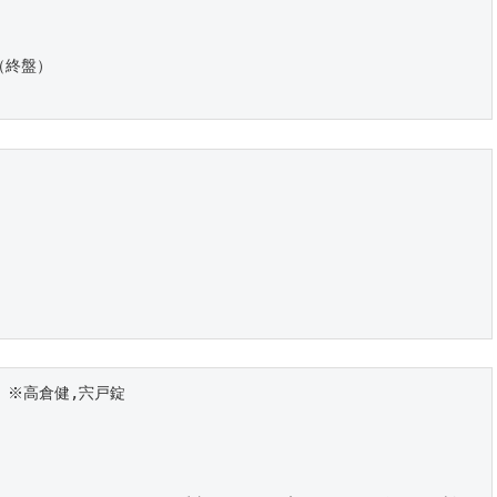
）
（終盤）
T ※高倉健,宍戸錠