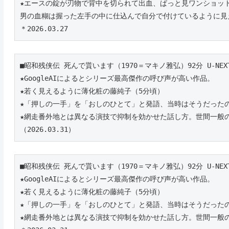
★エースの錠が刃物で背中を切られて出血、ぱっと見ワンショッ
男の血糊は握った左手の中に仕込んで自分で付けているように見
＊2026.03.27
■昭和残侠伝 死んで貰います（1970＝マキノ雅弘）92分 U-NEX
★GoogleAIによるとシリーズ最高傑作の呼び声が高い作品。
★若く見えるように薄化粧の藤純子（5分頃）
★「押しの一手」を「おしのひとて」と発語、当時はそうだったの
★網走番外地とは異なる演技で抑制を効かせた話し方。世間一般
（2026.03.31）
■昭和残侠伝 死んで貰います（1970＝マキノ雅弘）92分 U-NEX
★GoogleAIによるとシリーズ最高傑作の呼び声が高い作品。
★若く見えるように薄化粧の藤純子（5分頃）
★「押しの一手」を「おしのひとて」と発語、当時はそうだったの
★網走番外地とは異なる演技で抑制を効かせた話し方。世間一般