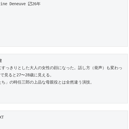
ne Deneuve 〼26年
健
にすっきりとした大人の女性の顔になった。話し方（発声）も変わっ
で見ると27〜28歳に見える。
たち」の時任三郎の上品な母親役とは全然違う演技。
XT
）