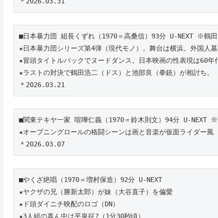
＊2026.03.31
■日本暴力団 組長くずれ（1970＝高桑信）93分 U-NEXT ※鶴
★日本暴力団シリーズ第4弾（現代モノ）。舞台は横浜。外国人墓
★冒頭タイトルバックでヌードダンス。日本映画の性表現は60
★ラストの対決で鶴田浩二（ドス）と池部良（拳銃）が相討ち。
＊2026.03.21
■関東テキヤ一家 喧嘩仁義（1970＝鈴木則文）94分 U-NEXT 
★オープニングロールの格闘シーンは画と音楽が仮面ライダー風
＊2026.03.07
■やくざ絶唱（1970＝増村保造）92分 U-NEXT 
★ヤクザの兄（勝新太郎）が妹（大谷直子）を偏愛
★ド頭ダイニチ映配のロゴ（DN）
★3人組の真ん中は平泉征?（1分30秒頃）