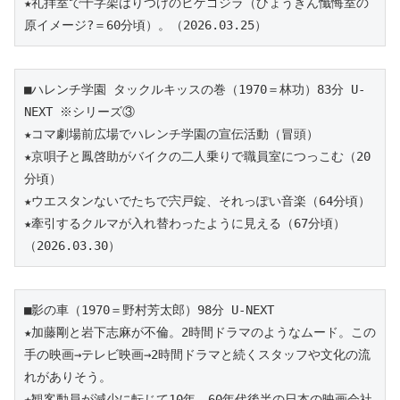
★礼拝室で十字架はりつけのヒゲゴジラ（ひょうきん懺悔室の
原イメージ?＝60分頃）。（2026.03.25）
■ハレンチ学園 タックルキッスの巻（1970＝林功）83分 U-
NEXT ※シリーズ③
★コマ劇場前広場でハレンチ学園の宣伝活動（冒頭）
★京唄子と鳳啓助がバイクの二人乗りで職員室につっこむ（20
分頃）
★ウエスタンないでたちで宍戸錠、それっぽい音楽（64分頃）
★牽引するクルマが入れ替わったように見える（67分頃）
（2026.03.30）
■影の車（1970＝野村芳太郎）98分 U-NEXT 
★加藤剛と岩下志麻が不倫。2時間ドラマのようなムード。この
手の映画→テレビ映画→2時間ドラマと続くスタッフや文化の流
れがありそう。
★観客動員が減少に転じて10年、60年代後半の日本の映画会社