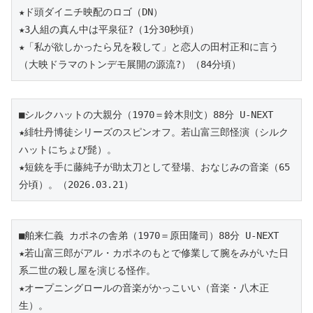
★ド頭ダイニチ映配のロゴ（DN）
★3人組の真ん中は平泉征?（1分30秒頃）
★「私が欲しかったら兄を殺して」と恋人の田村正和に言う
（大映ドラマのトンデモ展開の源流?）（84分頃）
■シルクハットの大親分（1970＝鈴木則文）88分 U-NEXT
★緋牡丹博徒シリーズのスピンオフ。若山富三郎怪演（シルク
ハットにちょび髭）。
★短銃を手に藤純子が助太刀として登場、おなじみの音楽（65
分頃）。
（2026.03.21）
■舶来仁義 カポネの舎弟（1970＝原田隆司）88分 U-NEXT 
★若山富三郎がアル・カポネのもとで修業して腕をみがいた日
系二世の殺し屋を演じる怪作。
★オープニングロールの音楽がかっこいい（音楽・八木正
生）。