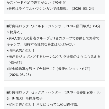
かスピード不足で迫力がない（70分頃）
★最後はライフルやマシンガンで銃撃戦。（2026.03.24）
■野良猫ロック ワイルド・ジャンボ（1970＝藤田敏八）84分 
※梶芽衣子
★男4人女2人の若者グループが1台のジープで移動して海岸で
キャンプ、期待する性的な暴走はなぜかない
★地井武男が若い!
★海岸をジョギングするシーンはゲリラ撮影のようにも見える
（43分頃）
★現金輸送車を襲って全員死亡?（最後のショットが謎）
（2026.03.23）
■野良猫ロック セックス・ハンター（1970＝長谷部安春）85
分 U-NEXT ※梶芽衣子
★安岡力也が若い! 角度によっては松田優作風。