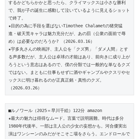
するかどちらかかと思ったら、クライマックスは小さな勝利
で、我が子の誕生に感動して泣いているように見えるショット
で終了。
★目的の為に手段を選ばないTimothee Chalametの猪突猛
進・破天荒キャラは魅力充分だが、あの罰（公衆の面前で辱
め）は必要なのだろうか? （2026.03.16）
★宇多丸さんの映画評、主人公を「クズ男」「ダメ人間」とす
る声多数だが、主人公は卓球の才能はあり、前向きに成り上が
ろうという意志はあるので、僕の分類では一般的な単なるクズ
ではない。まともに仕事もせずに酒やギャンブルやクスリやセ
ックスに明け暮れるのが正真正銘・真性のクズ。
（2026.03.26）
■ルノワール（2025＝早川千絵）122分 amazon 
★最大の魅力は得得なムード。言葉で説明困難。時代は多分
1980年代後半。一部は主人公の少女の妄想かも。河合優実出
演はワンシーンのみだがそこそこ場をさらう。エンドロールで