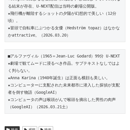
る結末が存在、U-NEXT配信は当時の劇場公開版。
★飛行機が離陸するショットの夕陽が幻想的で美しい（12分
頃）。
★冒頭で自転車にぶつかる女優（Hedström topaz）はなかな
かattractive。
（2026.03.20）
■アルファヴィル（1965＝Jean-Luc Godard）99分 U-NEXT 
★劇場で観てムードに浸るべき作品。サブテキストなしではよ
く判らない。
★Anna Karina（1940年誕生）は正面も横顔も美しい。
★コンピューターに支配された未来都市に潜入した探偵が支配
者を倒す物語（GoogleAI）
★コンピュータの声は喉頭がんで喉頭を摘出した男性の肉声
（GoogleAI）（2026.03.21土）
映画
感想
映画