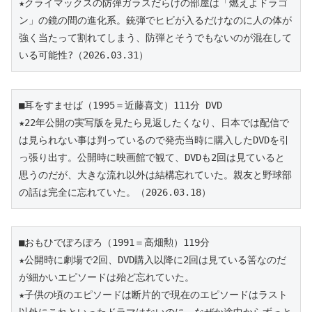
★クライマックスの防弾ガラスだらけの部屋は「燃えよドラゴ
ン」の鏡の間の進化系。銃弾でヒビが入るだけなのに人の体が
強く当たって割れてしまう、防弾とそうでもないのが混在して
いる可能性?（2026.03.31）
■耳をすませば（1995＝近藤喜文）111分 DVD
★22年公開の実写版を見たら見返したくなり、日本では配信で
は見られない事は判っているので発売当時に購入したDVDを引
っ張り出す。公開時に映画館で観て、DVDも2回は見ていると
思うのだが、大きな流れ以外は結構忘れていた。
親友と野球部
の話は完全に忘れていた。（2026.03.18）
■おもひでぽろぽろ（1991＝高畑勲）119分
★公開時に劇場で2回、DVD購入以降に2回は見ている筈なのだ
が細かいエピソードは殆ど忘れていた。
★子供の頃のエピソードは断片的で現在のエピソードはラスト