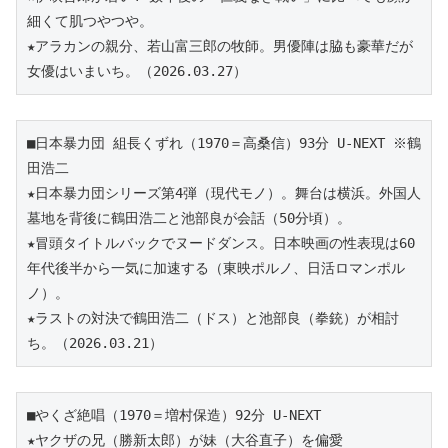
細くて肌つやつや。
★アラカンの親分、若山富三郎の牧師。男優陣は脇も豪華だが
女優はいまいち。（2026.03.27）
■日本暴力団 組長くずれ（1970＝高桑信）93分 U-NEXT ※鶴
田浩二
★日本暴力団シリーズ第4弾（現代モノ）。舞台は横浜。外国人
墓地を背後に鶴田浩二と池部良が会話（50分頃）。
★冒頭タイトルバックでヌードダンス。日本映画の性表現は60
年代後半から一気に加速する（東映ポルノ、日活ロマンポル
ノ）。
★ラストの対決で鶴田浩二（ドス）と池部良（拳銃）が相討
ち。（2026.03.21）
■やくざ絶唱（1970＝増村保造）92分 U-NEXT 
★ヤクザの兄（勝新太郎）が妹（大谷直子）を偏愛