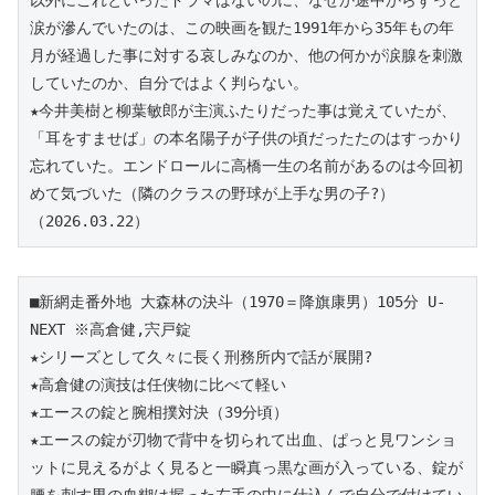
以外にこれといったドラマはないのに、なぜか途中からずっと
涙が滲んでいたのは、この映画を観た1991年から35年もの年
月が経過した事に対する哀しみなのか、他の何かが涙腺を刺激
していたのか、自分ではよく判らない。
★今井美樹と柳葉敏郎が主演ふたりだった事は覚えていたが、
「耳をすませば」の本名陽子が子供の頃だったたのはすっかり
忘れていた。エンドロールに高橋一生の名前があるのは今回初
めて気づいた（隣のクラスの野球が上手な男の子?）
（2026.03.22）
■新網走番外地 大森林の決斗（1970＝降旗康男）105分 U-
NEXT ※高倉健,宍戸錠
★シリーズとして久々に長く刑務所内で話が展開?
★高倉健の演技は任侠物に比べて軽い
★エースの錠と腕相撲対決（39分頃）
★エースの錠が刃物で背中を切られて出血、ぱっと見ワンショ
ットに見えるがよく見ると一瞬真っ黒な画が入っている、錠が
腰を刺す男の血糊は握った左手の中に仕込んで自分で付けてい