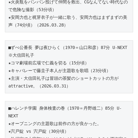
★火炎瓶をバンバン投げて仲間を救出、CGなんてない時代なの
で危険な撮影（53分頃）
★安岡力也と梶芽衣子が一緒に歌う、安岡力也はまずまずの美
声（74分頃）（2026.03.28）
■ずべ公番長 夢は夜ひらく（1970＝山口和彦）87分 U-NEXT 
※大信田礼子
★コマ劇場前広場で仁義を切る（15分頃）
★キャバレーで藤圭子本人が主題歌を歌唱（23分頃）
★主演・大信田礼子は冒頭の茶髪のショートカットの方が
attractive。
（2026.03.31）
■ハレンチ学園 身体検査の巻（1970＝丹野雄二）85分 U-
NEXT
★オープニングの主題歌は前作の方が良かった。
★宍戸錠 vs 宍戸錠（30分頃）