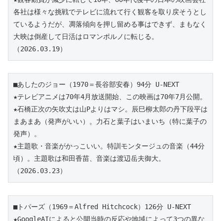
各社は様々な挑戦でテレビに流れて行く観客を取り戻そうとし
ているようだが、凋落傾向を押し留める事はできず、まもなく
大映は倒産して日活はロマンポルノに転じる。
（2026.03.19）
■あしたのジョー（1970＝長谷部安春）94分 U-NEXT 
★テレビアニメは70年4月放送開始、この映画は70年7月公開。
★石橋正次の矢吹丈は山Pよりはマシ。辰巳柳太郎の丹下段平は
まあまあ（発声がいい）。力石と葉子はいまいち（特に葉子の
発声）。
★主題歌・音楽がかっこいい。特訓モンタージュの音楽（44分
頃）。主題歌は和田香苗、音楽は渡辺岳夫御大。
（2026.03.23）
■トパーズ（1969＝Alfred Hitchcock）126分 U-NEXT
★GoogleAIによると公開当時の反応や地域によって3つの異な