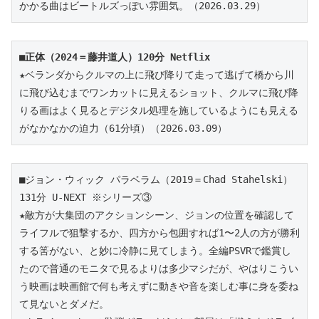
かかる曲はビートルズっぽい雰囲気。（2026.03.29）
■正体（2024＝藤井道人）120分 Netflix
★ベランダからクルマの上に飛び降りて走って逃げて橋から川
に飛び込むまでワンカットに見えるショット、クルマに飛び降
りる画はよく見るとデジタル処理を施しているようにも見える
がなかなかの迫力（61分頃）
（2026.03.09）
■ジョン・ウィック パラベラム（2019＝Chad Stahelski）
131分 U-NEXT ※シリーズ③
★敵方が大集団のアクションシーン、ジョンの位置を確認して
ライフルで狙撃するか、四方から包囲すれば1〜2人の方が勝利
する筈がない、と妙に冷静に見てしまう。全編PSVRで鑑賞し
たので普通のモニタで見るよりは多少マシだが、やはりこうい
う映画は映画館で何も考えずに動きや音を楽しむ事に身を委ね
て見ないとダメだ。