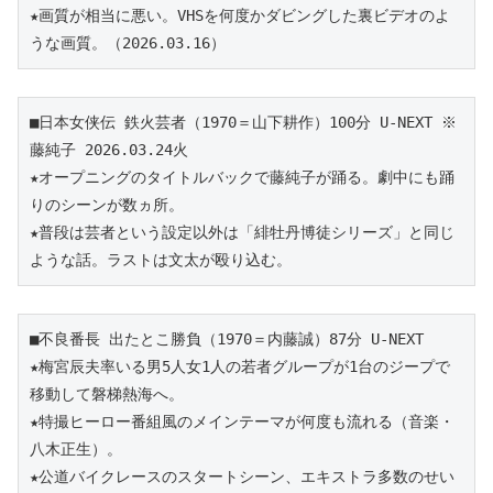
★画質が相当に悪い。VHSを何度かダビングした裏ビデオのよ
うな画質。
（2026.03.16）
■日本女侠伝 鉄火芸者（1970＝山下耕作）100分 U-NEXT ※
藤純子 2026.03.24火
★オープニングのタイトルバックで藤純子が踊る。劇中にも踊
りのシーンが数ヵ所。
★普段は芸者という設定以外は「緋牡丹博徒シリーズ」と同じ
ような話。ラストは文太が殴り込む。
■不良番長 出たとこ勝負（1970＝内藤誠）87分 U-NEXT 
★梅宮辰夫率いる男5人女1人の若者グループが1台のジープで
移動して磐梯熱海へ。
★特撮ヒーロー番組風のメインテーマが何度も流れる（音楽・
八木正生）。
★公道バイクレースのスタートシーン、エキストラ多数のせい