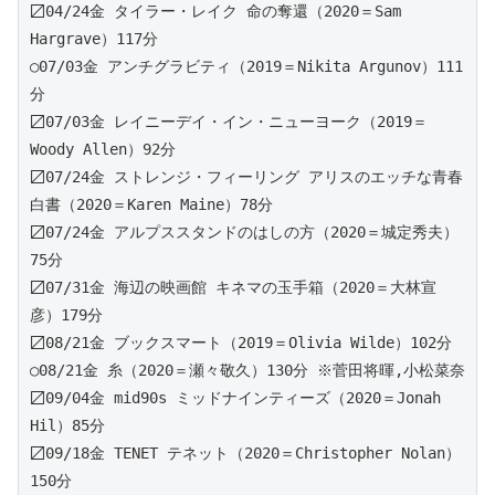
〼04/24金 タイラー・レイク 命の奪還（2020＝Sam 
Hargrave）117分 
○07/03金 アンチグラビティ（2019＝Nikita Argunov）111
分
〼07/03金 レイニーデイ・イン・ニューヨーク（2019＝
Woody Allen）92分
〼07/24金 ストレンジ・フィーリング アリスのエッチな青春
白書（2020＝Karen Maine）78分
〼07/24金 アルプススタンドのはしの方（2020＝城定秀夫）
75分 
〼07/31金 海辺の映画館 キネマの玉手箱（2020＝大林宣
彦）179分 
〼08/21金 ブックスマート（2019＝Olivia Wilde）102分 
○08/21金 糸（2020＝瀬々敬久）130分 ※菅田将暉,小松菜奈
〼09/04金 mid90s ミッドナインティーズ（2020＝Jonah 
Hil）85分 
〼09/18金 TENET テネット（2020＝Christopher Nolan）
150分 