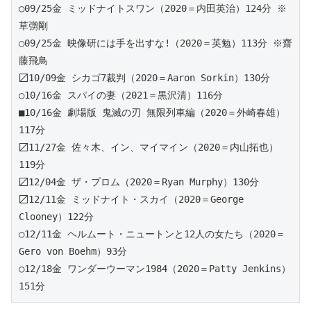
○09/25金 ミッドナイトスワン（2020＝内田英治）124分 ※
草彅剛
○09/25金 映像研には手を出すな!（2020＝英勉）113分 ※齋
藤飛鳥
〼10/09金 シカゴ7裁判（2020＝Aaron Sorkin）130分 
○10/16金 スパイの妻（2021＝黒沢清）116分 
■10/16金 劇場版 鬼滅の刃 無限列車編（2020＝外崎春雄）
117分 
〼11/27金 佐々木、イン、マイマイン（2020＝内山拓也）
119分 
〼12/04金 ザ・プロム（2020＝Ryan Murphy）130分 
〼12/11金 ミッドナイト・スカイ（2020＝George 
Clooney）122分 
○12/11金 ヘルムート・ニュートンと12人の女たち（2020＝
Gero von Boehm）93分
○12/18金 ワンダーウーマン1984（2020＝Patty Jenkins）
151分