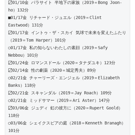
〼01/10金 パラサイト 半地下の家族（2019＝Bong Joon-
ho）132分 
■01/17金 リチャード・ジュエル（2019＝Clint 
Eastwood）131分 
〼01/17金 イントゥ・ザ・スカイ 気球で未来を変えたふたり
（2019＝Tom Harper）101分 
○01/17金 私の知らないわたしの素顔（2019＝Safy 
Nebbou）101分
〼01/24金 ロマンスドール（2020＝タナダユキ）123分 
〼02/14金 性の劇薬（2020＝城定秀夫）89分 
○02/21金 チャーリーズ・エンジェル（2019＝Elizabeth 
Banks）118分
〼02/21金 スキャンダル（2019＝Jay Roach）109分 
○02/21金 ミッドサマー（2019＝Ari Aster）147分 
〼03/06金 ジュディ 虹の彼方に（2020＝Rupert Goold）
118分 
○03/06金 シェイクスピアの庭（2018＝Kenneth Branagh）
101分