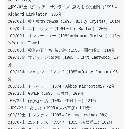
〼09/02土 ビフォア・サンライズ 恋人までの距離（1995＝
Richard Linklater）105分
○09/02土 彼と彼女の第2章（1995＝Billy Crystal）101分
○09/02土 エド・ウッド（1994＝Tim Burton）126分
○09/09土 オンリー・ユー（1994＝Norman Jewison）115分 
※Marisa Tomei
○09/09土 極道の妻たち 赫い絆（1995＝関本郁夫）114分
○09/15金 マディソン郡の橋（1995＝Clint Eastwood）134
分
○09/15金 ジャッジ・ドレッド（1995＝Danny Cannon）96
分
○09/16土 トラベラー（1974＝Abbas Kiarostami）72分
○09/23土 GONIN（1995＝石井隆）109分
○09/23土 静かな生活（1995＝伊丹十三）121分
〼09/23土 あした（1995＝大林宣彦）141分 
○09/30土 ドンファン（1995＝Jeremy Levine）98分
○10/07土 エンドレス・ワルツ（1995＝若松孝二）102分