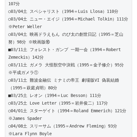
107分
○03/04土 スペシャリスト（1994＝Luis Llosa）110分
○03/04土 ニュー・エイジ（1994＝Michael Tolkin）111分 
※Peter Weller
○03/04土 映画ドラえもん のび太の創世日記（1995＝芝山
努）98分 ※映画版⑯
■03/11土 フォレスト・ガンプ 一期一会（1994＝Robert 
Zemeckis）142分 
○03/11土 ガメラ 大怪獣空中決戦（1995＝金子修介）95分 
※平成ガメラ① 
○03/11土 難波金融伝 ミナミの帝王 劇場版VI 偽装結婚
（1995＝萩庭貞明）80分
■03/25土 レオン（1994＝Luc Besson）111分 
○03/25土 Love Letter（1995＝岩井俊二）117分
○04/01土 スターゲイト（1994＝Roland Emmerich）121分 
※James Spader
○04/08土 スリーサム（1995＝Andrew Fleming）93分 
※Lara Flynn Boyle