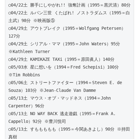
○04/22土 勝手にしやがれ!! 強奪計画（1995＝黒沢清）80分
○04/22土 ルパン三世 くたばれ! ノストラダムス（1995＝白
土武）98分 ※映画版⑤
○04/29土 アウトブレイク（1995＝Wolfgang Petersen）
127分
○04/29土 シリアル・ママ（1995＝John Waters）95分 
※Kathleen Turner
○04/29土 KAMIKAZE TAXi（1995＝原田眞人）140分
○05/03水 星に想いを（1994＝Fred Schepisi）100分 
※Tim Robbins
○05/06土 ストリートファイター（1994＝Steven E. de 
Souza）103分 ※Jean-Claude Van Damme
○05/13土 マウス・オブ・マッドネス（1994＝John 
Carpenter）96分
○05/13土 NO WAY BACK 逃走遊戯（1995＝Frank A. 
Cappello）92分 ※豊川悦司
○05/13土 すももももも（1995＝今関あきよし）90分 ※持田
真樹