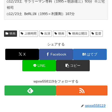
○12/23土 サラリーマン専科（1995＝朝原雄三）93分 ※三宅
裕司
○12/23土 BeRLiN（1995＝利重剛）107分
映画
上映時間
出演
映画
映画公開日
監督
シェアする
X
Facebook
はてブ
LINE
コピー
wpxw558119をフォローする
wpxw558119