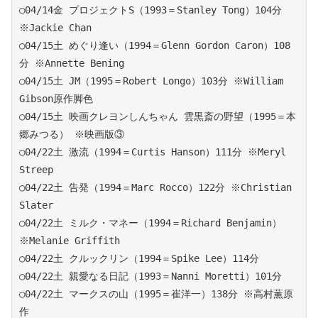
○04/14金 プロジェクトS（1993＝Stanley Tong）104分 
※Jackie Chan
○04/15土 めぐり逢い（1994＝Glenn Gordon Caron）108
分 ※Annette Bening
○04/15土 JM（1995＝Robert Longo）103分 ※William 
Gibson原作脚色
○04/15土 映画クレヨンしんちゃん 雲黒斎の野望（1995＝本
郷みつる） ※映画版③
○04/22土 激流（1994＝Curtis Hanson）111分 ※Meryl 
Streep
○04/22土 告発（1994＝Marc Rocco）122分 ※Christian 
Slater
○04/22土 ミルク・マネー（1994＝Richard Benjamin）
※Melanie Griffith
○04/22土 クルックリン（1994＝Spike Lee）114分
○04/22土 親愛なる日記（1993＝Nanni Moretti）101分
○04/22土 マークスの山（1995＝崔洋一）138分 ※高村薫原
作