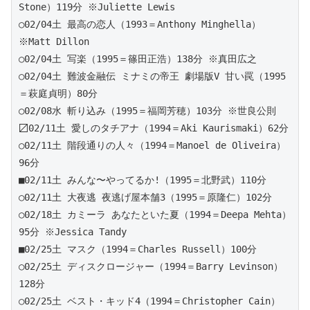
Stone）119分 ※Juliette Lewis
○02/04土 最高の恋人（1993＝Anthony Minghella）
※Matt Dillon
○02/04土 写楽（1995＝篠田正浩）138分 ※真田広之
○02/04土 難波金融伝 ミナミの帝王 劇場版V 甘い罠（1995
＝萩庭貞明）80分
○02/08水 斬り込み（1995＝福岡芳穂）103分 ※世良公則 
〼02/11土 愛しのタチアナ（1994＝Aki Kaurismaki）62分
○02/11土 階段通りの人々（1994＝Manoel de Oliveira）
96分
■02/11土 みんな〜やってるか!（1995＝北野武）110分 
○02/11土 大夜逃 夜逃げ屋本舗3（1995＝原隆仁）102分 
○02/18土 カミーラ あなたといた夏（1994＝Deepa Mehta）
95分 ※Jessica Tandy
■02/25土 マスク（1994＝Charles Russell）100分 
○02/25土 ディスクロージャー（1994＝Barry Levinson）
128分
○02/25土 ベスト・キッド4（1994＝Christopher Cain）