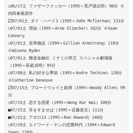
○06/17土 ファザーファッカー（1995＝荒戸源次郎）90分 ※
内田春菊原作
〼07/01土 ダイ・ハード3（1995＝John McTiernan）131分 
○07/01土 理由（1995＝Arne Glimcher）102分 ※Sean 
Connery
○07/01土 若草物語（1994＝Gillian Armstrong）118分 
※Winona Ryder
○07/01土 難波金融伝 ミナミの帝王 スペシャル劇場版
（1995＝萩庭貞明）95分
○07/08土 私の好きな季節（1993＝Andre Techine）128分 
※Catherine Deneuve
〼07/15土 ブロードウェイと銃弾（1994＝Woody Allen）99
分
○07/15土 恋する惑星（1995＝Wong Kar Wai）100分
■07/15土 耳をすませば（1995＝近藤喜文）111分 
■07/22土 アポロ13（1995＝Ron Howard）140分 
○07/29土 エドワード・ヤンの恋愛時代（1994＝Edward 
Yang）129分