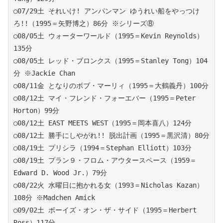
○07/29土 それいけ! アンパンマン ゆうれい船をやっつけ
ろ!!（1995＝矢野博之）86分 ※シリーズ⑧
○08/05土 ウォーターワールド（1995＝Kevin Reynolds）
135分 
○08/05土 レッド・ブロンクス（1995＝Stanley Tong）104
分 ※Jackie Chan 
○08/11金 となりのボブ・マーリィ（1995＝大鶴義丹）100分
○08/12土 マイ・フレンド・フォーエバー（1995＝Peter 
Horton）99分 
○08/12土 EAST MEETS WEST（1995＝岡本喜八）124分 
○08/12土 勝手にしやがれ!! 脱出計画（1995＝黒沢清）80分
○08/19土 プリシラ（1994＝Stephan Elliott）103分
○08/19土 プラン９・フロム・アウタースペース（1959＝
Edward D. Wood Jr.）79分
○08/22火 水曜日に抱かれる女（1993＝Nicholas Kazan）
108分 ※Madchen Amick
○09/02土 ボーイズ・オン・ザ・サイド（1995＝Herbert 
Ross）117分