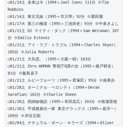
○01/14土 未来は今（1994＝Joel Coen）111分 ※Tim 
Robbins
○01/14土 東京兄妹（1995＝市川準）92分 ※粟田麗
○01/17火 第三の極道（1995＝三池崇史）93分 ※中条きよし
○01/21土 D2 マイティ・ダック（1994＝Sam Weisman）107
分 ※Emilio Estevez
○01/21土 アイ・ラブ・トラブル（1994＝Charles Shyer）
105分 ※Julia Roberts
○01/21土 大失恋。（1995＝大森一樹）103分
○01/21土 Zero WOMAN 警視庁0課の女（1995＝榎戸耕史）
81分 ※飯島直子
○01/21土 ルビーフルーツ（1995＝君塚匠）95分 ※南果歩
○01/28土 ターミナル・ベロシティ（1994＝Deran 
Sarafian）102分 ※Charlie Sheen
○01/28土 四姉妹物語（1995＝本田昌広）103分 ※牧瀬里穂
○01/28土 平成無責任一家 東京デラックス（1995＝崔洋一）
109分 ※岸谷五朗
○02/04土 ナチュラル・ボーン・キラーズ（1994＝Oliver 