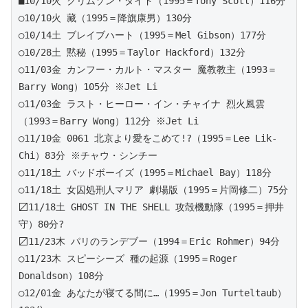
■10/10火 クリムゾン・タイド（1995＝Tony Scott）116分 
○10/10火 藏（1995＝降旗康男）130分
○10/14土 ブレイブハート（1995＝Mel Gibson）177分
○10/28土 黙秘（1995＝Taylor Hackford）132分
○11/03金 カンフー・カルト・マスター 魔教教主（1993＝
Barry Wong）105分 ※Jet Li
○11/03金 ラスト・ヒーロー・イン・チャイナ 烈火風雲
（1993＝Barry Wong）112分 ※Jet Li
○11/10金 0061 北京より愛をこめて!?（1995＝Lee Lik-
Chi）83分 ※チャウ・シンチー
○11/18土 バッドボーイズ（1995＝Michael Bay）118分
○11/18土 女囚処刑人マリア 劇場版（1995＝片岡修二）75分
〼11/18土 GHOST IN THE SHELL 攻殻機動隊（1995＝押井
守）80分?
〼11/23木 パリのランデブー（1994＝Eric Rohmer）94分
○11/23木 スピーシーズ 種の起源（1995＝Roger 
Donaldson）108分
○12/01金 あなたが寝てる間に…（1995＝Jon Turteltaub）