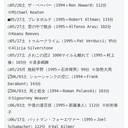
○05/20土 ザ・ペーパー（1994＝Ron Howard）112分 
※Michael Keaton
■05/27土 プレタポルテ（1995＝Robert Altman）133分 
○05/27土 雲の中で散歩（1995＝Alfonso Arau）102分 
※Keanu Reeves
○05/27土 トゥルークライム（1995＝Pat Verducci）95分 
※Alicia Silverstone
○05/27土 さわこの恋2 1000マイルも離れて（1995＝村上
修）103分 ※喜多嶋舞
○05/29月 無頼平野（1995＝石井輝男）99分 ※加勢大周
〼06/03土 ショーシャンクの空に（1994＝Frank 
Darabont）143分 
〼06/03土 死と処女（1994＝Roman Polanski）103分 
※Sigourney Weaver
○06/03土 午後の遺言状（1995＝新藤兼人）112分 ※杉村春
子 
○06/17土 バットマン・フォーエヴァー（1995＝Joel 
Schumacher）122分 ※Val Kilmer