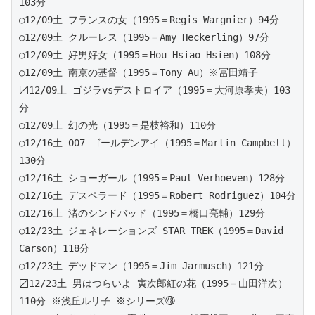
103分
○12/09土 フランスの女（1995＝Regis Wargnier）94分
○12/09土 クルーレス（1995＝Amy Heckerling）97分
○12/09土 好男好女（1995＝Hou Hsiao-Hsien）108分
○12/09土 南京の基督（1995＝Tony Au）※冨田靖子
〼12/09土 ゴジラvsデストロイア（1995＝大河原孝夫）103
分
○12/09土 幻の光（1995＝是枝裕和）110分
○12/16土 007 ゴールデンアイ（1995＝Martin Campbell）
130分
○12/16土 ショーガール（1995＝Paul Verhoeven）128分
○12/16土 デスペラード（1995＝Robert Rodriguez）104分
○12/16土 渚のシンドバッド（1995＝橋口亮輔）129分
○12/23土 ジェネレーションズ STAR TREK（1995＝David 
Carson）118分
○12/23土 デッドマン（1995＝Jim Jarmusch）121分
〼12/23土 男はつらいよ 寅次郎紅の花（1995＝山田洋次）
110分 ※浅丘ルリ子 ※シリーズ㊽