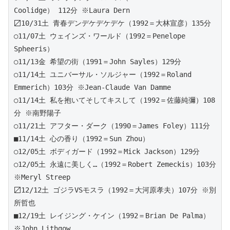
Coolidge） 112分 ※Laura Dern
〼10/31土 青春デンデケデケデケ（1992＝大林宣彦）135分
○11/07土 ウェインズ・ワールド（1992＝Penelope 
Spheeris）
○11/13金 希望の街（1991＝John Sayles）129分
○11/14土 ユニバーサル・ソルジャー（1992＝Roland 
Emmerich）103分 ※Jean-Claude Van Damme
○11/14土 私を抱いてそしてキスして（1992＝佐藤純彌）108
分 ※南野陽子
○11/21土 アフター・ダーク（1990＝James Foley）111分
■11/14土 心の香り（1992＝Sun Zhou）
○12/05土 ボディガード（1992＝Mick Jackson）129分
○12/05土 永遠に美しく…（1992＝Robert Zemeckis）103分 
※Meryl Streep
〼12/12土 ゴジラVSモスラ（1992＝大河原孝夫）107分 ※別
所哲也
■12/19土 レイジング・ケイン（1992＝Brian De Palma）
※John Lithgow 