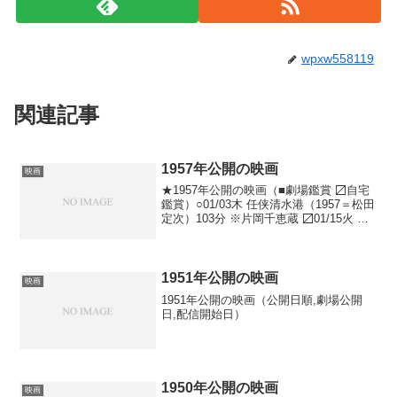
wpxw558119
関連記事
1957年公開の映画
映画
★1957年公開の映画（■劇場鑑賞 〼自宅
鑑賞）○01/03木 任侠清水港（1957＝松田
定次）103分 ※片岡千恵蔵 〼01/15火 蜘
蛛巣城（1957＝黒澤明）110分○01/15火
旗本退屈男 謎の紅蓮塔（1957＝松田定
次）79分 ...
1951年公開の映画
映画
1951年公開の映画（公開日順,劇場公開
日,配信開始日）
1950年公開の映画
映画