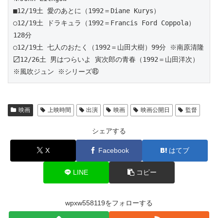
■12/19土 愛のあとに（1992＝Diane Kurys）
○12/19土 ドラキュラ（1992＝Francis Ford Coppola）
128分
○12/19土 七人のおたく（1992＝山田大樹）99分 ※南原清隆
〼12/26土 男はつらいよ 寅次郎の青春（1992＝山田洋次）
※風吹ジュン ※シリーズ㊺
映画
上映時間
出演
映画
映画公開日
監督
シェアする
X
Facebook
はてブ
LINE
コピー
wpxw558119をフォローする