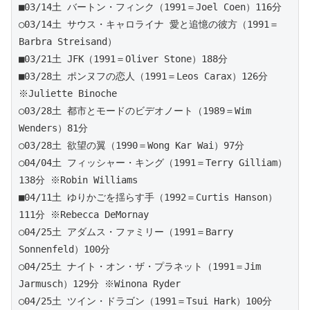
■03/14土 バートン・フィンク（1991＝Joel Coen）116分 
○03/14土 サウス・キャロライナ 愛と追憶の彼方（1991＝
Barbra Streisand）
■03/21土 JFK（1991＝Oliver Stone）188分 
■03/28土 ポンヌフの恋人（1991＝Leos Carax）126分 
※Juliette Binoche
○03/28土 都市とモードのビデオノート（1989＝Wim 
Wenders）81分
○03/28土 欲望の翼（1990＝Wong Kar Wai）97分
○04/04土 フィッシャー・キング（1991＝Terry Gilliam）
138分 ※Robin Williams
■04/11土 ゆりかごを揺らす手（1992＝Curtis Hanson）
111分 ※Rebecca DeMornay 
○04/25土 アダムス・ファミリー（1991＝Barry 
Sonnenfeld）100分
○04/25土 ナイト・オン・ザ・プラネット（1991＝Jim 
Jarmusch）129分 ※Winona Ryder
○04/25土 ツイン・ドラゴン（1991＝Tsui Hark）100分 