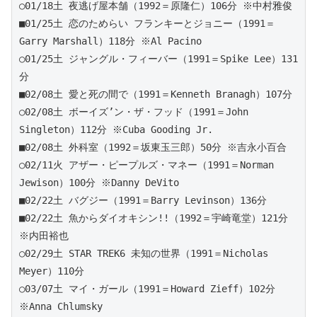
○01/18土 夜逃げ屋本舗（1992＝原隆仁）106分 ※中村雅俊
■01/25土 恋のためらい フランキーとジョニー（1991＝
Garry Marshall）118分 ※Al Pacino 
○01/25土 ジャングル・フィーバー（1991＝Spike Lee）131
分
■02/08土 愛と死の間で（1991＝Kenneth Branagh）107分 
○02/08土 ボーイズ’ン・ザ・フッド（1991＝John 
Singleton）112分 ※Cuba Gooding Jr.
■02/08土 外科室（1992＝坂東玉三郎）50分 ※吉永小百合 
○02/11火 アザー・ピープルズ・マネー（1991＝Norman 
Jewison）100分 ※Danny DeVito
■02/22土 バグジー（1991＝Barry Levinson）136分 
■02/22土 魚からダイオキシン!!（1992＝宇崎竜堂）121分 
※内田裕也 
○02/29土 STAR TREK6 未知の世界（1991＝Nicholas 
Meyer）110分
○03/07土 マイ・ガール（1991＝Howard Zieff）102分 
※Anna Chlumsky