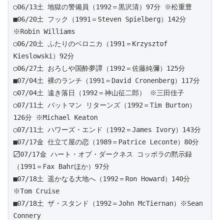
○06/13土 地獄の警備員（1992＝黒沢清）97分 ※松重豊
■06/20土 フック（1991＝Steven Spielberg）142分 
※Robin Williams 
○06/20土 ふたりのベロニカ（1991＝Krzysztof 
Kieslowski）92分
○06/27土 おろしや国酔夢譚（1992＝佐藤純彌）125分
■07/04土 裸のランチ（1991＝David Cronenberg）117分 
○07/04土 遠き落日（1992＝神山征二郎） ※三田佳子
○07/11土 バットマン リターンズ（1992＝Tim Burton）
126分 ※Michael Keaton
○07/11土 ハワーズ・エンド（1992＝James Ivory）143分 
■07/17金 仕立て屋の恋（1989＝Patrice Leconte）80分 
〼07/17金 ハート・オブ・ダークネス コッポラの黙示録
（1991＝Fax Bahrほか）97分
■07/18土 遥かなる大地へ（1992＝Ron Howard）140分 
※Tom Cruise 
■07/18土 ザ・スタンド（1992＝John McTiernan）※Sean 
Connery 