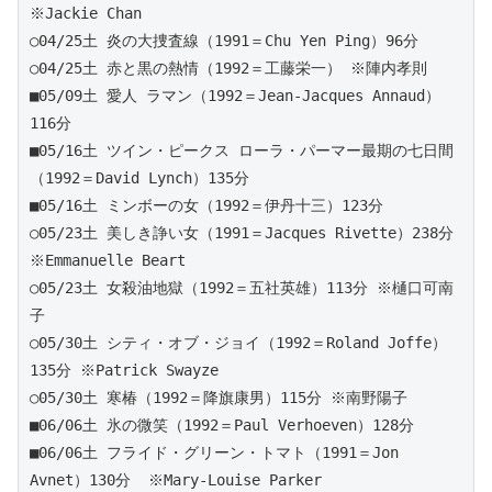
※Jackie Chan
○04/25土 炎の大捜査線（1991＝Chu Yen Ping）96分
○04/25土 赤と黒の熱情（1992＝工藤栄一） ※陣内孝則
■05/09土 愛人 ラマン（1992＝Jean-Jacques Annaud）
116分 
■05/16土 ツイン・ピークス ローラ・パーマー最期の七日間
（1992＝David Lynch）135分 
■05/16土 ミンボーの女（1992＝伊丹十三）123分 
○05/23土 美しき諍い女（1991＝Jacques Rivette）238分 
※Emmanuelle Beart
○05/23土 女殺油地獄（1992＝五社英雄）113分 ※樋口可南
子
○05/30土 シティ・オブ・ジョイ（1992＝Roland Joffe）
135分 ※Patrick Swayze
○05/30土 寒椿（1992＝降旗康男）115分 ※南野陽子
■06/06土 氷の微笑（1992＝Paul Verhoeven）128分 
■06/06土 フライド・グリーン・トマト（1991＝Jon 
Avnet）130分  ※Mary-Louise Parker