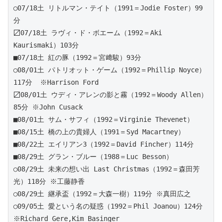
○07/18土 リトルマン・テイト（1991＝Jodie Foster）99
分
〼07/18土 ラヴィ・ド・ボエーム（1992＝Aki 
Kaurismaki）103分
■07/18土 紅の豚（1992＝宮﨑駿）93分 
○08/01土 パトリオット・ゲーム（1992＝Phillip Noyce）
117分  ※Harrison Ford
〼08/01土 ウディ・アレンの影と霧（1992＝Woody Allen）
85分 ※John Cusack
■08/01土 サム・サフィ（1992＝Virginie Thevenet）
■08/15土 橋の上の貴婦人（1991＝Syd Macartney）
■08/22土 エイリアン3（1992＝David Fincher）114分 
■08/29土 グラン・ブルー（1988＝Luc Besson）
○08/29土 未来の想い出 Last Christmas（1992＝森田芳
光）118分 ※工藤静香
○08/29土 継承盃（1992＝大森一樹）119分 ※真田広之
○09/05土 愛という名の疑惑（1992＝Phil Joanou）124分 
※Richard Gere,Kim Basinger