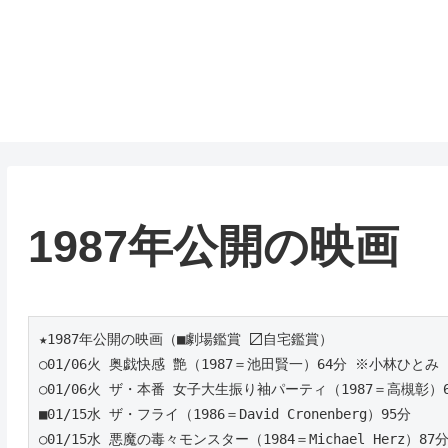
1987年公開の映画
★1987年公開の映画（■劇場鑑賞 〼自宅鑑賞）
○01/06火 奥戯快感 艶（1987＝池田賢一）64分 ※小林ひとみ
○01/06火 ザ・本番 女子大生振り袖パーティ（1987＝高槻彰）
■01/15水 ザ・フライ（1986＝David Cronenberg）95分 
○01/15水 悪魔の毒々モンスター（1984＝Michael Herz）87