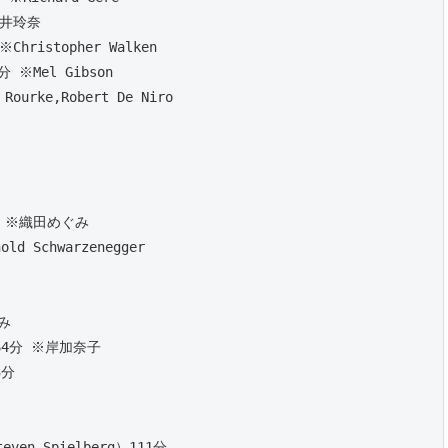
藤井玲奈
hristopher Walken
 ※Mel Gibson
urke,Robert De Niro
分 ※織田めぐみ
d Schwarzenegger
 
み
）64分 ※岸加奈子
3分 
n Spielberg）111分 