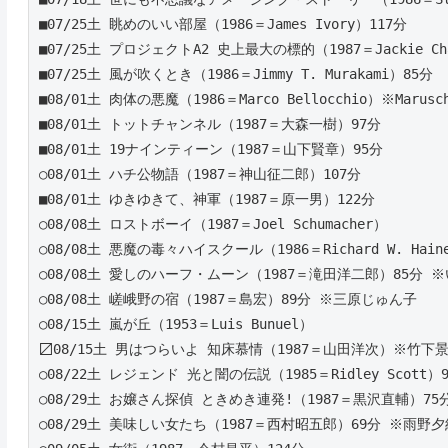
■07/25土 眺めのいい部屋（1986＝James Ivory）117分 
■07/25土 プロジェクトA2 史上最大の標的（1987＝Jackie Ch
■07/25土 風が吹くとき（1986＝Jimmy T. Murakami）85分 
■08/01土 肉体の悪魔（1986＝Marco Bellocchio）※Maruschk
■08/01土 トットチャンネル（1987＝大森一樹）97分 
■08/01土 19ナインティーン（1987＝山下賢章）95分 
○08/01土 ハチ公物語（1987＝神山征二郎）107分
■08/01土 ゆきゆきて、神軍（1987＝原一男）122分 
○08/08土 ロストボーイ（1987＝Joel Schumacher）
○08/08土 悪魔の毒々ハイスクール（1986＝Richard W. Hain
○08/08土 愛しのハーフ・ムーン（1987＝滝田洋二郎）85分 
○08/08土 嵯峨野の宿（1987＝島宏）89分 ※三原じゅん子
○08/15土 嵐が丘（1953＝Luis Bunuel）
〼08/15土 男はつらいよ 知床慕情（1987＝山田洋次）※竹下
○08/22土 レジェンド 光と闇の伝説（1985＝Ridley Scott）93
○08/29土 お嬢さん探偵 ときめき連発!（1987＝黒沢直輔）7
○08/29土 美味しい女たち（1987＝西村昭五郎）69分 ※雨野夕