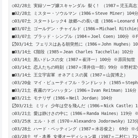
○02/28土 実録ソープ嬢スキャンダル 裂く! （1987＝児玉高志
■02/28土 ミスター・ソウルマン（1986＝Steve Miner）104分 ※
○03/07土 スタートレック4 故郷への長い道（1986＝Leonard N
■03/07土 ゴールデン・チャイルド（1986＝Michael Ritchie）9
■03/07土 ブラッド・シンプル（1984＝Joel Coen）100分 ※Fra
〼03/14土 フェリスはある朝突然に（1986＝John Hughes）10
■03/14土 C階段（1985＝Jean Charles Tacchella）102分 
○03/14土 黒いドレスの女（1987＝崔洋一）100分 ※原田知世
○03/14土 恋人たちの時刻（1987＝澤井信一郎）99分 ※野村宏
■03/14土 王立宇宙軍 オネアミスの翼（1987＝山賀博之）
○03/20金 マイ・ビューティフル・ランドレット（1985＝Stephen
■03/21土 夜霧のマンハッタン（1986＝Ivan Reitman）116分 ※
■03/21土 モナリザ（1986＝Neil Jordan）104分 
〼03/21土 ミリィ 少年は空を飛んだ（1986＝Nick Castle）1
○03/21土 愛は静けさの中に（1986＝Randa Haines）119分 ※W
○03/25水 エル・トポ（1970＝Alexandro Jodorowsky）123
○03/28土 ハード・ペッティング（1987＝水谷俊之） 69分 
○03/28土 ザ・本番 女優オーディション篇（1987＝二村仁）7