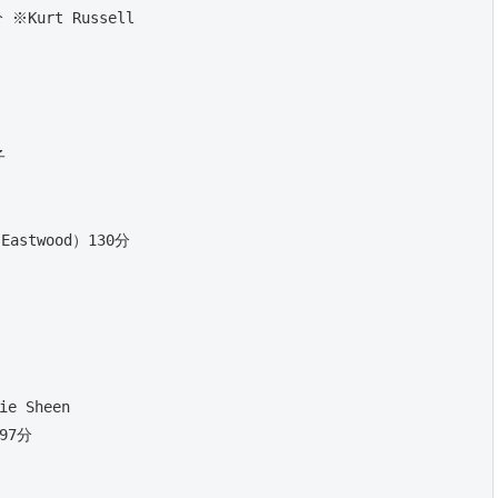
※Kurt Russell
子
stwood）130分 
 
e Sheen 
97分