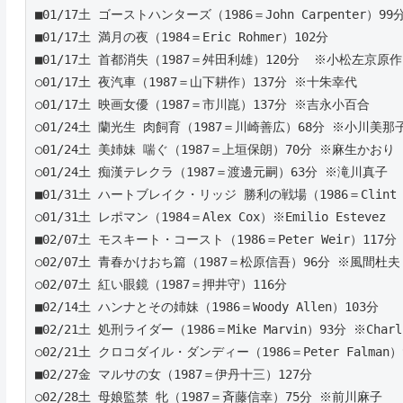
■01/17土 ゴーストハンターズ（1986＝John Carpenter）99分 
■01/17土 満月の夜（1984＝Eric Rohmer）102分 
■01/17土 首都消失（1987＝舛田利雄）120分  ※小松左京原作
○01/17土 夜汽車（1987＝山下耕作）137分 ※十朱幸代
○01/17土 映画女優（1987＝市川崑）137分 ※吉永小百合
○01/24土 蘭光生 肉飼育（1987＝川崎善広）68分 ※小川美那
○01/24土 美姉妹 喘ぐ（1987＝上垣保朗）70分 ※麻生かおり 
○01/24土 痴漢テレクラ（1987＝渡邊元嗣）63分 ※滝川真子 
■01/31土 ハートブレイク・リッジ 勝利の戦場（1986＝Clint Ea
○01/31土 レポマン（1984＝Alex Cox）※Emilio Estevez
■02/07土 モスキート・コースト（1986＝Peter Weir）117分
○02/07土 青春かけおち篇（1987＝松原信吾）96分 ※風間杜夫
○02/07土 紅い眼鏡（1987＝押井守）116分
■02/14土 ハンナとその姉妹（1986＝Woody Allen）103分  
■02/21土 処刑ライダー（1986＝Mike Marvin）93分 ※Charli
○02/21土 クロコダイル・ダンディー（1986＝Peter Falman）
■02/27金 マルサの女（1987＝伊丹十三）127分 
○02/28土 母娘監禁 牝（1987＝斉藤信幸）75分 ※前川麻子 