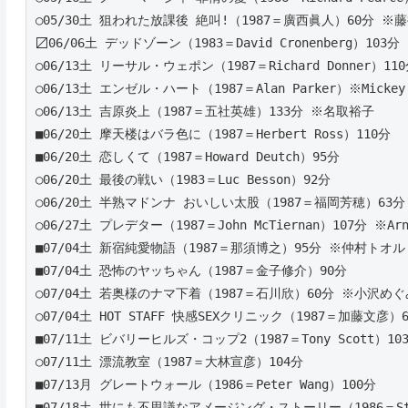
○05/30土 狙われた放課後 絶叫!（1987＝廣西眞人）60分 ※
〼06/06土 デッドゾーン（1983＝David Cronenberg）103分 ※C
○06/13土 リーサル・ウェポン（1987＝Richard Donner）110分
○06/13土 エンゼル・ハート（1987＝Alan Parker）※Mickey Ro
○06/13土 吉原炎上（1987＝五社英雄）133分 ※名取裕子
■06/20土 摩天楼はバラ色に（1987＝Herbert Ross）110分 
■06/20土 恋しくて（1987＝Howard Deutch）95分  
○06/20土 最後の戦い（1983＝Luc Besson）92分
○06/20土 半熟マドンナ おいしい太股（1987＝福岡芳穂）63
○06/27土 プレデター（1987＝John McTiernan）107分 ※Arnol
■07/04土 新宿純愛物語（1987＝那須博之）95分 ※仲村トオル
■07/04土 恐怖のヤッちゃん（1987＝金子修介）90分 
○07/04土 若奥様のナマ下着（1987＝石川欣）60分 ※小沢めぐ
○07/04土 HOT STAFF 快感SEXクリニック（1987＝加藤文彦
■07/11土 ビバリーヒルズ・コップ2（1987＝Tony Scott）10
○07/11土 漂流教室（1987＝大林宣彦）104分
■07/13月 グレートウォール（1986＝Peter Wang）100分 
■07/18土 世にも不思議なアメージング・ストーリー（1986＝Steve