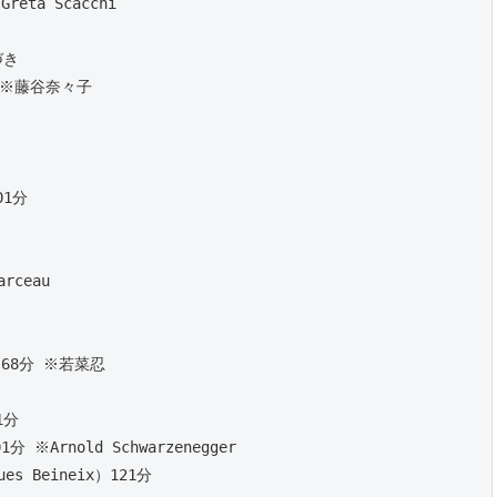
eta Scacchi 
づき
分 ※藤谷奈々子
01分 
rceau
68分 ※若菜忍
 
1分 
分 ※Arnold Schwarzenegger
s Beineix）121分