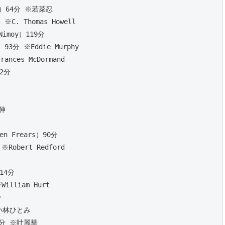
）64分 ※若菜忍
C. Thomas Howell 
imoy）119分
3分 ※Eddie Murphy 
nces McDormand 
2分 
伸
 Frears）90分 
Robert Redford 
14分
illiam Hurt
分
※小林ひとみ
1分 ※叶麗華