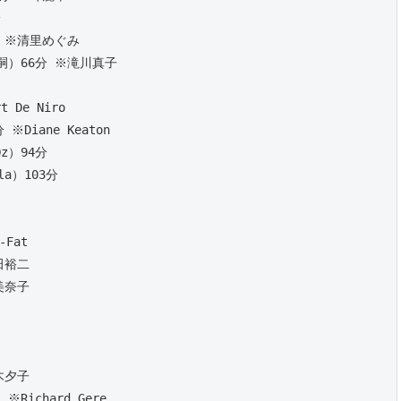
分
分 ※清里めぐみ
嗣）66分 ※滝川真子
 De Niro
※Diane Keaton
z）94分 
la）103分
 
-Fat
田裕二
美奈子
木夕子
※Richard Gere