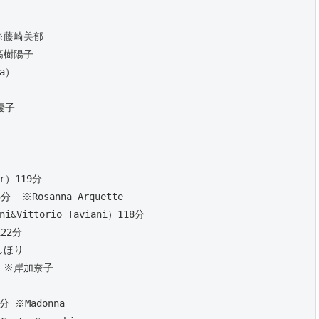
 ※藤崎美郁
高樹陽子
la）
優子
 
r）119分 
 ※Rosanna Arquette 
Vittorio Taviani）118分 
22分 
しほり
分 ※岸加奈子
 ※Madonna 