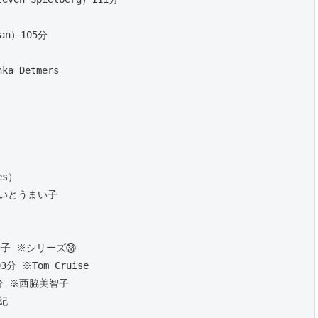
an）105分 
a Detmers 
es）
※いとうまい子
景子 ※シリーズ㊳
分 ※Tom Cruise
5分 ※西脇美智子
紀