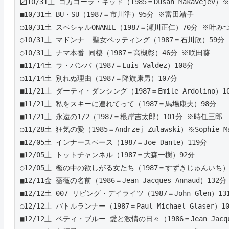
〼10/31土 コカコーラ・キッド（1985＝Dusan Makavejev）※Gr
■10/31土 BU・SU（1987＝市川準）95分 ※富田靖子
○10/31土 スペシャルONANIE（1987＝瀬川正仁）70分 ※叶み
○10/31土 マドンナ  聖女ペッティング（1987＝石川欣）59
○10/31土 ナマ本番 同棲（1987＝高槻彰）46分 ※咲田葵
■11/14土 ラ・バンバ（1987＝Luis Valdez）108分 
○11/14土 別れぬ理由（1987＝降旗康男）107分
■11/21土 ダーティ・ダンシング（1987＝Emile Ardolino）1
■11/21土 私をスキーに連れてって（1987＝馬場康夫）98分 
■11/21土 永遠の1/2（1987＝根岸吉太郎）101分 ※時任三郎 
○11/28土 狂気の愛（1985＝Andrzej Zulawski）※Sophie Ma
■12/05土 インナースペース（1987＝Joe Dante）119分 
■12/05土 トットチャンネル（1987＝大森一樹）92分 
○12/05土 檻の中の欲しがる女たち（1987＝すずきじゅんいち）
■12/11金 薔薇の名前（1986＝Jean-Jacques Annaud）132分
■12/12土 007 リビング・デイライツ（1987＝John Glen）13
○12/12土 バトルランナー（1987＝Paul Michael Glaser）101
■12/12土 ベティ・ブルー 愛と激情の日々（1986＝Jean Jacque