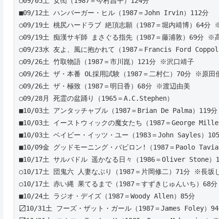
○09/05土 女衒（1987＝今村昌平）124分
■09/12土 ハンバーガー・ヒル（1987＝John Irvin）112分 
○09/19土 桃尻ハードラブ 絶頂志願（1987＝堀内靖博）64分
○09/19土 痴漢サギ師 まさぐる指先（1987＝藤浦敦）69分 ※
○09/23水 友よ、風に抱かれて（1987＝Francis Ford Coppo
○09/26土 竹取物語（1987＝市川崑）121分 ※沢口靖子
○09/26土 ザ・本番 OL採用試験（1987＝二村仁）70分 ※原田
○09/26土 ザ・極致（1987＝明日香）68分 ※渡辺由美
○09/28月 死霊の盆踊り（1965＝A.C.Stephen）
■10/03土 アンタッチャブル（1987＝Brian De Palma）119分
■10/03土 イーストウィックの魔女たち（1987＝George Mille
■10/03土 ベイビー・イッツ・ユー（1983＝John Sayles）105分 
■10/09金 グッドモーニング・バビロン!（1987＝Paolo Taviani&
■10/17土 サルバドル 遥かなる日々（1986＝Oliver Stone）1
○10/17土 団鬼六 人妻なぶり（1987＝片岡修二）71分 ※長坂
○10/17土 赤い縄 果てるまで（1987＝すずきじゅんいち）68
■10/24土 ラジオ・デイズ（1987＝Woody Allen）85分 
〼10/31土 フーズ・ザット・ガール（1987＝James Foley）94分