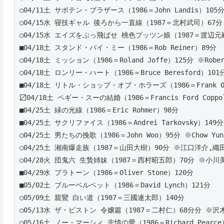
○04/11土 サボテン・ブラザース（1986＝John Landis）105
○04/15水 寝技ギャル 後ろから一直線（1987＝北村武司）67
○04/15水 エイズをぶっ飛ばせ 桃色プッツン娘（1987＝渡辺元
■04/18土 スタンド・バイ・ミー（1986＝Rob Reiner）89分
○04/18土 ミッション（1986＝Roland Joffe）125分 ※Robert
○04/18土 ロンリー・ハート（1986＝Bruce Beresford）101分 
■04/18土 リトル・ショップ・オブ・ホラーズ（1986＝Frank O
〼04/18土 ペギー・スーの結婚（1986＝Francis Ford Coppo
■04/25土 緑の光線（1986＝Eric Rohmer）98分
■04/25土 サクリファイス（1986＝Andrei Tarkovsky）149分
○04/25土 男たちの挽歌（1986＝John Woo）95分 ※Chow Yun
○04/25土 湘南爆走族（1987＝山田大樹）90分 ※江口洋介,織
○04/28火 団鬼六 生贄姉妹（1987＝西村昭五郎）70分 ※小川
■04/29水 プラトーン（1986＝Oliver Stone）120分 
■05/02土 ブルーベルベット（1986＝David Lynch）121分 
○05/09土 親鸞 白い道（1987＝三國連太郎）140分
○05/13水 ザ・ピストン 令嬢篇（1987＝二村仁）68分分 ※沢
○05/16土 ノー・マーシィ 非情の愛（1986＝Richard Pearce）