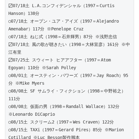
〼07/18土 L.A.コンフィデンシャル（1997＝Curtis 
Hanson）138分
○07/18土 オープン・ユア・アイズ（1997＝Alejandro 
Amenabar）117分 ※Penelope Cruz
○07/18土 ねじ式（1998＝石井輝男）87分 ※浅野忠信
〼07/18土 風の歌が聴きたい（1998＝大林宣彦）161分 ※中
江有里
〼07/25土 スウィート ヒアアフター（1997＝Atom 
Egoyan）110分 ※Sarah Polley
○08/01土 オースティン・パワーズ（1997＝Jay Roach）95
分 ※Mike Myers
○08/08土 SF サムライ・フィクション（1998＝中野裕之）
111分
○08/08土 仮面の男（1998＝Randall Wallace）132分 
※Leonardo DiCaprio
○08/15土 スクリーム2（1997＝Wes Craven）122分
○08/15土 TAXi（1997＝Gerard Pires）85分 ※Marion 
Cotillard ※Luc Besson製作脚本