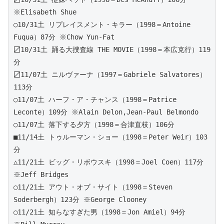
※Elisabeth Shue
○10/31土 リプレイスメント・キラー（1998＝Antoine 
Fuqua）87分 ※Chow Yun-Fat
〼10/31土 踊る大捜査線 THE MOVIE（1998＝本広克行）119
分
〼11/07土 ニルヴァーナ（1997＝Gabriele Salvatores）
113分
○11/07土 ハーフ・ア・チャンス（1998＝Patrice 
Leconte）109分 ※Alain Delon,Jean-Paul Belmondo
○11/07土 落下する夕方（1998＝合津直枝）106分
■11/14土 トゥルーマン・ショー（1998＝Peter Weir）103
分
△11/21土 ビッグ・リボウスキ（1998＝Joel Coen）117分 
※Jeff Bridges
○11/21土 アウト・オブ・サイト（1998＝Steven 
Soderbergh）123分 ※George Clooney
○11/21土 知らなすぎた男（1998＝Jon Amiel）94分 