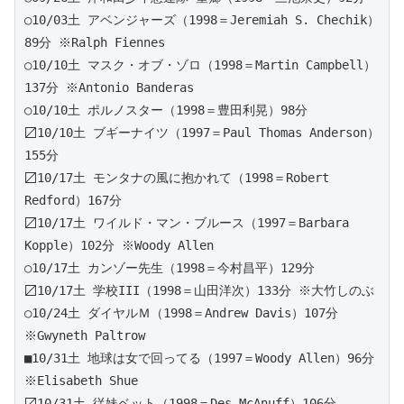
○10/03土 アベンジャーズ（1998＝Jeremiah S. Chechik）
89分 ※Ralph Fiennes
○10/10土 マスク・オブ・ゾロ（1998＝Martin Campbell）
137分 ※Antonio Banderas
○10/10土 ポルノスター（1998＝豊田利晃）98分
〼10/10土 ブギーナイツ（1997＝Paul Thomas Anderson）
155分
〼10/17土 モンタナの風に抱かれて（1998＝Robert 
Redford）167分
〼10/17土 ワイルド・マン・ブルース（1997＝Barbara 
Kopple）102分 ※Woody Allen
○10/17土 カンゾー先生（1998＝今村昌平）129分
〼10/17土 学校III（1998＝山田洋次）133分 ※大竹しのぶ
○10/24土 ダイヤルＭ（1998＝Andrew Davis）107分 
※Gwyneth Paltrow
■10/31土 地球は女で回ってる（1997＝Woody Allen）96分 
※Elisabeth Shue
〼10/31土 従妹ベット（1998＝Des McAnuff）106分 