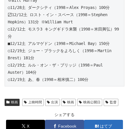
※Bill Murray
○11/28土 ダークシティ（1998＝Alex Proyas）100分
〼12/12土 ロスト・イン・スペース（1998＝Stephen 
Hopkins）131分 ※William Hurt
○12/12土 モスラ3 キングギドラ来襲（1998＝米田興弘）99
分
■12/12土 アルマゲドン（1998＝Michael Bay）150分
○12/19土 ジョー・ブラックをよろしく（1998＝Martin 
Brest）181分
○12/19土 ルル・オン・ザ・ブリッジ（1998＝Paul 
Auster）104分
○12/19土 あ、春（1998＝相米慎二）100分
映画
上映時間
出演
映画
映画公開日
監督
シェアする
X
Facebook
はてブ