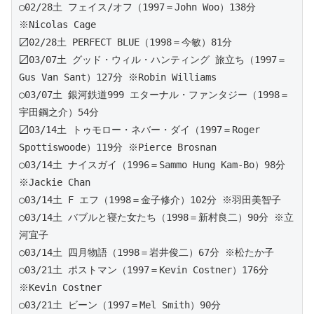
○02/28土 フェイス/オフ（1997＝John Woo）138分 
※Nicolas Cage
〼02/28土 PERFECT BLUE（1998＝今敏）81分
〼03/07土 グッド・ウィル・ハンティング 旅立ち（1997＝
Gus Van Sant）127分 ※Robin Williams
○03/07土 銀河鉄道999 エターナル・ファンタジー（1998＝
宇田鋼之介）54分
〼03/14土 トゥモロー・ネバー・ダイ（1997＝Roger 
Spottiswoode）119分 ※Pierce Brosnan 
○03/14土 ナイスガイ（1996＝Sammo Hung Kam-Bo）98分 
※Jackie Chan
○03/14土 F エフ（1998＝金子修介）102分 ※羽田美智子
○03/14土 バブルと寝た女たち（1998＝新村良二）90分 ※立
河宜子
○03/14土 四月物語（1998＝岩井俊二）67分 ※松たか子
○03/21土 ポストマン（1997＝Kevin Costner）176分 
※Kevin Costner
○03/21土 ビーン（1997＝Mel Smith）90分