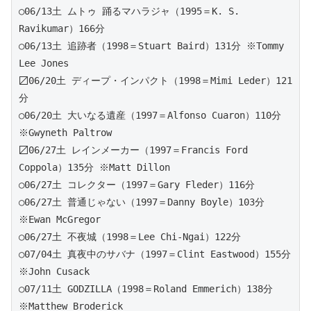
○06/13土 ムトゥ 踊るマハラジャ（1995＝K. S. 
Ravikumar）166分
○06/13土 追跡者（1998＝Stuart Baird）131分 ※Tommy 
Lee Jones
〼06/20土 ディープ・インパクト（1998＝Mimi Leder）121
分
○06/20土 大いなる遺産（1997＝Alfonso Cuaron）110分 
※Gwyneth Paltrow
〼06/27土 レインメーカー（1997＝Francis Ford 
Coppola）135分 ※Matt Dillon
○06/27土 コレクター（1997＝Gary Fleder）116分
○06/27土 普通じゃない（1997＝Danny Boyle）103分 
※Ewan McGregor
○06/27土 不夜城（1998＝Lee Chi-Ngai）122分
○07/04土 真夜中のサバナ（1997＝Clint Eastwood）155分 
※John Cusack
○07/11土 GODZILLA（1998＝Roland Emmerich）138分 
※Matthew Broderick