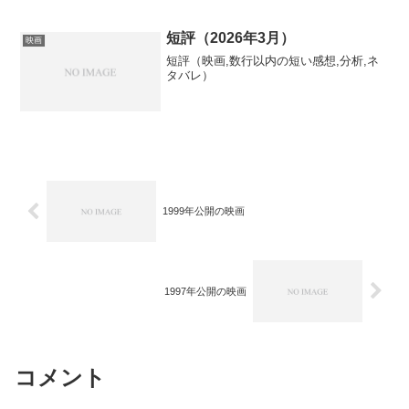
沼勝）68分 ※風間舞子〼01/15木 スター
ダスト・メモリー...
短評（2026年3月）
映画
短評（映画,数行以内の短い感想,分析,ネ
タバレ）
1999年公開の映画
1997年公開の映画
コメント