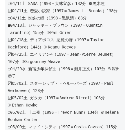
○04/11土 SADA（1998＝大林宣彦）132分 ※黒木瞳
〼04/11土 恋愛小説家（1997＝James L. Brooks）138分
○04/11土 蜘蛛の瞳（1998＝黒沢清）83分
■04/18土 ジャッキー・ブラウン（1997＝Quentin 
Tarantino）155分 ※Pam Grier
〼04/18土 ディアボロス 悪魔の扉（1997＝Taylor 
Hackford）144分 ※Keanu Reeves
〼04/25土 エイリアン4（1997＝Jean-Pierre Jeunet）
107分 ※Sigourney Weaver
○04/29水 新宿少年探偵団（1998＝淵井正文）103分 ※深田
恭子
〼05/02土 スターシップ・トゥルーパーズ（1997＝Paul 
Verhoeven）128分
〼05/02土 ガタカ（1997＝Andrew Niccol）106分 
※Ethan Hawke
○05/02土 十二夜（1996＝Trevor Nunn）134分 ※Helena 
Bonham-Carter
○05/09土 マッド・シティ（1997＝Costa-Gavras）115分 