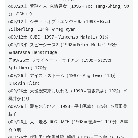
○08/29土 夢翔る人 色情男女（1996＝Yee Tung-Shing）99
分 ※Shu Qi
○09/12土 シティ・オブ・エンジェル（1998＝Brad 
Silberling）114分 ※Meg Ryan
○09/12土 CUBE（1997＝Vincenzo Natali）91分
○09/23水 スピーシーズ2（1998＝Peter Medak）93分 
※Natasha Henstridge
〼09/26土 プライベート・ライアン（1998＝Steven 
Spielberg）170分
○09/26土 アイス・ストーム（1997＝Ang Lee）113分 
※Kevin Kline
○09/26土 大怪獣東京に現わる（1998＝宮坂武志）102分 ※
桃井かおり
○09/26土 愛を乞うひと（1998＝平山秀幸）135分 ※原田美
枝子
○09/26土 犬、走る DOG RACE（1998＝崔洋一）110分 ※岸
谷五朗
○09/26土 岸和田少年愚連隊 望郷（1998＝三池崇史）92分