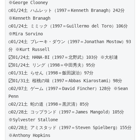
※George Clooney
○01/24土 ハムレット（1997＝Kenneth Branagh）242分 
※Kenneth Branagh
○01/24土 ミミック（1997＝Guillermo del Toro）106分 
※Mira Sorvino
○01/24土 ブレーキ・ダウン（1997＝Jonathan Mostow）93
分 ※Kurt Russell
〼01/24土 HANA-BI（1997＝北野武）103分 ※大杉漣
〼01/24土 リング（1998＝中田秀夫）95分
○01/31土 らせん（1998＝飯田譲治）97分 
〼01/31土 桜桃の味（1997＝Abbas Kiarostami）98分
○02/07土 ゲーム（1997＝David Fincher）128分 ※Sean 
Penn
○02/21土 蛇の道（1998＝黒沢清）85分
○02/28土 コップランド（1997＝James Mangold）105分 
※Sylvester Stallone
○02/28土 アミスタッド（1997＝Steven Spielberg）155分 
※Anthony Hopkins