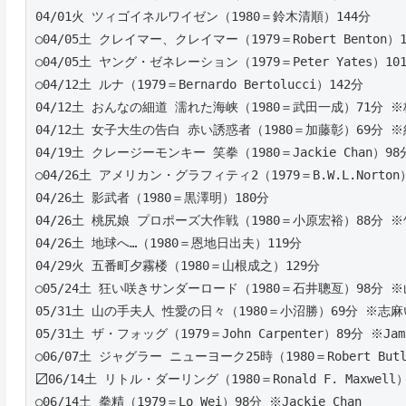
04/01火 ツィゴイネルワイゼン（1980＝鈴木清順）144分 
○04/05土 クレイマー、クレイマー（1979＝Robert Benton）
○04/05土 ヤング・ゼネレーション（1979＝Peter Yates）10
○04/12土 ルナ（1979＝Bernardo Bertolucci）142分
04/12土 おんなの細道 濡れた海峡（1980＝武田一成）71分 
04/12土 女子大生の告白 赤い誘惑者（1980＝加藤彰）69分 
04/19土 クレージーモンキー 笑拳（1980＝Jackie Chan）98
○04/26土 アメリカン・グラフィティ2（1979＝B.W.L.Norton
04/26土 影武者（1980＝黒澤明）180分
04/26土 桃尻娘 プロポーズ大作戦（1980＝小原宏裕）88分 
04/26土 地球へ…（1980＝恩地日出夫）119分
04/29火 五番町夕霧楼（1980＝山根成之）129分
○05/24土 狂い咲きサンダーロード（1980＝石井聰亙）98分 
05/31土 山の手夫人 性愛の日々（1980＝小沼勝）69分 ※志
05/31土 ザ・フォッグ（1979＝John Carpenter）89分 ※Jami
○06/07土 ジャグラー ニューヨーク25時（1980＝Robert Butl
〼06/14土 リトル・ダーリング（1980＝Ronald F. Maxwell）9
○06/14土 拳精（1979＝Lo Wei）98分 ※Jackie Chan