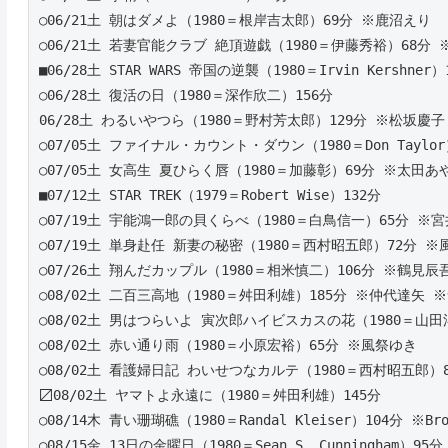
○06/21土 朝はダメよ（1980＝根岸吉太郎）69分 ※鹿沼えり
○06/21土 若妻官能クラブ 絶頂遊戯（1980＝伊藤秀裕）68分
■06/28土 STAR WARS 帝国の逆襲（1980＝Irvin Kershner）
○06/28土 復活の日（1980＝深作欣二）156分 
06/28土 わるいやつら（1980＝野村芳太郎）129分 ※松坂慶子
○07/05土 ファイナル・カウント・ダウン（1980＝Don Taylor
○07/05土 女高生 夏ひらく唇（1980＝加藤彰）69分 ※太田あ
■07/12土 STAR TREK（1979＝Robert Wise）132分
○07/19土 宇能鴻一郎の貝くらべ（1980＝白鳥信一）65分 ※
○07/19土 単身赴任 新妻の秘密（1980＝西村昭五郎）72分 ※
○07/26土 翔んだカップル（1980＝相米慎二）106分 ※鶴見辰
○08/02土 二百三高地（1980＝舛田利雄）185分 ※仲代達矢
○08/02土 男はつらいよ 寅次郎ハイビスカスの花（1980＝山
○08/02土 赤い通り雨（1980＝小原宏裕）65分 ※風祭ゆき
○08/02土 看護婦日記 わいせつなカルテ（1980＝西村昭五郎）
〼08/02土 ヤマトよ永遠に（1980＝舛田利雄）145分
○08/14木 青い珊瑚礁（1980＝Randal Kleiser）104分 ※Broo
○08/15金 13日の金曜日（1980＝Sean S. Cunningham）95分