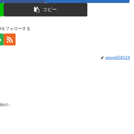
コピー
119をフォローする
wpxw558119
開始日）