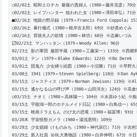
○02/02土 昭和エロチカ 薔薇の貴婦人（1980＝藤井克彦）70
○02/02土 レイプハンター 狙われた女（1980＝澤田幸弘）71
■02/16土 地獄の黙示録（1979＝Francis Ford Coppola）15
○02/16土 暴行儀式（1980＝根岸吉太郎）69分 ※紗貴めぐみ
○02/16土 背徳夫人の欲情（1980＝林功）68分 ※志麻いづみ
〼02/23土 マンハッタン（1979＝Woody Allen）96分
02/23土 影の軍団 服部半蔵（1980＝工藤栄一）133分 ※西郷
03/01土 テン（1979＝Blake Edwards）122分 ※Bo Derek
03/01土 団鬼六 少女縛り絵図（1980＝小沼勝）71分 ※早野
03/08土 1941（1979＝Steven Spielberg）118分 ※Dan Ayk
03/15土 ジャスティス（1979＝Norman Jewison）119分 ※Al 
03/15土 遙かなる山の呼び声（1980＝山田洋次）124分 ※高倉
○03/15土 ナオミ（1980＝高林陽一）104分 ※水原ゆう紀 ※
03/15土 宇能鴻一郎のホテルメイド日記（1980＝白鳥信一）6
03/15土 映画ドラえもん のび太の恐竜（1980＝福冨博）93分
03/20木 宇宙怪獣ガメラ（1980＝湯浅憲明）109分
03/29土 少女娼婦 けものみち（1980＝神代辰巳）71分 ※吉
03/29土 新入社員 ㊙OL大奥物語（1980＝白井伸明）67分 ※