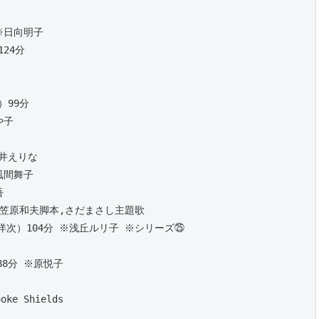
 ※日向明子
124分
）99分
や子
宮井えりな
風間舞子
吾
 ※笠原和夫脚本,さだまさし主題歌
田洋次）104分 ※浅丘ルリ子 ※シリーズ㉕
88分 ※原悦子
ke Shields