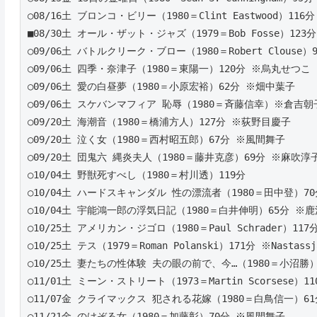
○08/16土 ブロンコ・ビリー（1980＝Clint Eastwood）116分
■08/30土 オール・ザット・ジャズ（1979＝Bob Fosse）123分
○09/06土 バトルクリーク・ブロー（1980＝Robert Clouse）96
○09/06土 四季・奈津子（1980＝東陽一）120分 ※烏丸せつこ
○09/06土 愛の白昼夢（1980＝小原宏裕）62分 ※畑中葉子
○09/06土 スケバンマフィア 恥辱（1980＝斉藤信幸）※倉吉朝
○09/20土 海潮音（1980＝橋浦方人）127分 ※荻野目慶子
○09/20土 泣く女（1980＝西村昭五郎）67分 ※風間舞子
○09/20土 団鬼六 縄炎夫人（1980＝藤井克彦）69分 ※麻吹淳
○10/04土 野獣死すべし（1980＝村川透）119分
○10/04土 ハードスキャンダル 性の漂流者（1980＝田中登）7
○10/04土 宇能鴻一郎の浮気日記（1980＝白井伸明）65分 ※
○10/25土 アメリカン・ジゴロ（1980＝Paul Schrader）117分 
○10/25土 テス（1979＝Roman Polanski）171分 ※Nastassj
○10/25土 妻たちの性体験 夫の眼の前で、今…（1980＝小沼勝
○11/01土 ミーン・ストリート（1973＝Martin Scorsese）110
○11/07金 クライマックス 犯される花嫁（1980＝白鳥信一）6
○11/21金 のけぞる女（1980＝加藤彰）70分 ※風間舞子