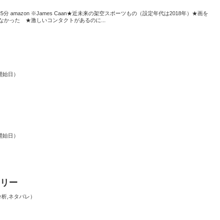
）125分 amazon ※James Caan★近未来の架空スポーツもの（設定年代は2018年）★画を
かった ★激しいコンタクトがあるのに...
開始日）
開始日）
アリー
分析,ネタバレ）