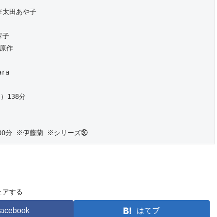
 ※太田あや子
淳子
成原作
ara
）138分
100分 ※伊藤蘭 ※シリーズ㉖
ェアする
acebook
はてブ