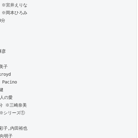
分 ※宮井えりな
分 ※岡本ひろみ
3分 
輝彦
久美子
royd
Pacino
健
痴人の愛
5分 ※三崎奈美
 ※シリーズ①
村彩子,内田裕也
日向明子