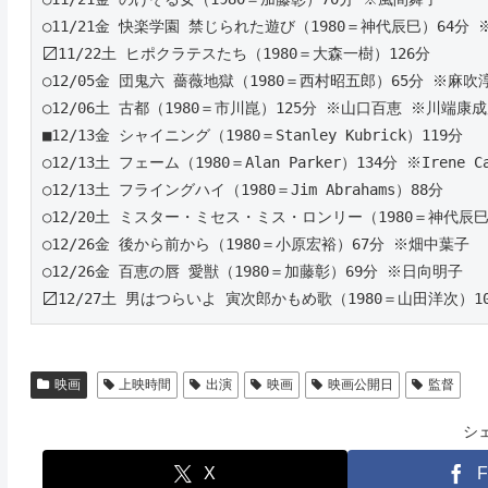
○11/21金 快楽学園 禁じられた遊び（1980＝神代辰巳）64分
〼11/22土 ヒポクラテスたち（1980＝大森一樹）126分
○12/05金 団鬼六 薔薇地獄（1980＝西村昭五郎）65分 ※麻吹
○12/06土 古都（1980＝市川崑）125分 ※山口百恵 ※川端康
■12/13金 シャイニング（1980＝Stanley Kubrick）119分
○12/13土 フェーム（1980＝Alan Parker）134分 ※Irene C
○12/13土 フライングハイ（1980＝Jim Abrahams）88分
○12/20土 ミスター・ミセス・ミス・ロンリー（1980＝神代辰巳
○12/26金 後から前から（1980＝小原宏裕）67分 ※畑中葉子
○12/26金 百恵の唇 愛獣（1980＝加藤彰）69分 ※日向明子
〼12/27土 男はつらいよ 寅次郎かもめ歌（1980＝山田洋次）
映画
上映時間
出演
映画
映画公開日
監督
シ
X
F