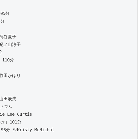
105分
1分
※桐谷夏子
※紀ノ山涼子
分
）110分
※竹田かほり
※山田辰夫
麻いづみ
e Lee Curtis
er）101分 
6分 ※Kristy McNichol