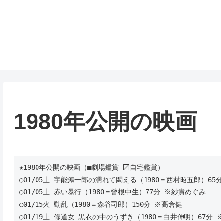
1980年公開の映画
★1980年公開の映画（■劇場鑑賞 〼自宅鑑賞）
○01/05土 宇能鴻一郎の濡れて悶える（1980＝西村昭五郎）65
○01/05土 赤い暴行（1980＝曾根中生）77分 ※紗貴めぐみ
○01/15火 動乱（1980＝森谷司郎）150分 ※高倉健
○01/19土 修道女 黒衣の中のうずき（1980＝白井伸明）67分