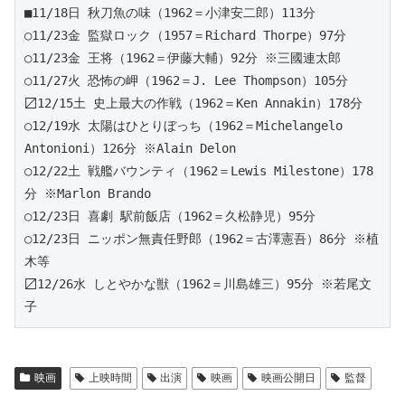
■11/18日 秋刀魚の味（1962＝小津安二郎）113分
○11/23金 監獄ロック（1957＝Richard Thorpe）97分 
○11/23金 王将（1962＝伊藤大輔）92分 ※三國連太郎  
○11/27火 恐怖の岬（1962＝J. Lee Thompson）105分
〼12/15土 史上最大の作戦（1962＝Ken Annakin）178分
○12/19水 太陽はひとりぼっち（1962＝Michelangelo 
Antonioni）126分 ※Alain Delon  
○12/22土 戦艦バウンティ（1962＝Lewis Milestone）178
分 ※Marlon Brando  
○12/23日 喜劇 駅前飯店（1962＝久松静児）95分  
○12/23日 ニッポン無責任野郎（1962＝古澤憲吾）86分 ※植
木等
〼12/26水 しとやかな獣（1962＝川島雄三）95分 ※若尾文
子
映画
上映時間
出演
映画
映画公開日
監督