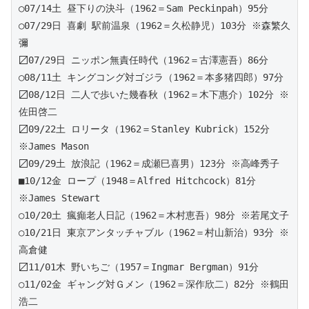
○07/14土 昼下りの決斗（1962＝Sam Peckinpah）95分 
○07/29日 喜劇 駅前温泉（1962＝久松静児）103分 ※森繁久
彌 
〼07/29日 ニッポン無責任時代（1962＝古澤憲吾）86分
○08/11土 キングコング対ゴジラ（1962＝本多猪四郎）97分 
〼08/12日 二人で歩いた幾春秋（1962＝木下惠介）102分 ※
佐田啓二
〼09/22土 ロリータ（1962＝Stanley Kubrick）152分 
※James Mason
〼09/29土 放浪記（1962＝成瀬巳喜男）123分 ※高峰秀子
■10/12金 ロープ（1948＝Alfred Hitchcock）81分 
※James Stewart 
○10/20土 瘋癲老人日記（1962＝木村恵吾）98分 ※若尾文子
○10/21日 東京アンタッチャブル（1962＝村山新治）93分 ※
高倉健
〼11/01木 野いちご（1957＝Ingmar Bergman）91分
○11/02金 ギャング対Ｇメン（1962＝深作欣二）82分 ※鶴田
浩二 