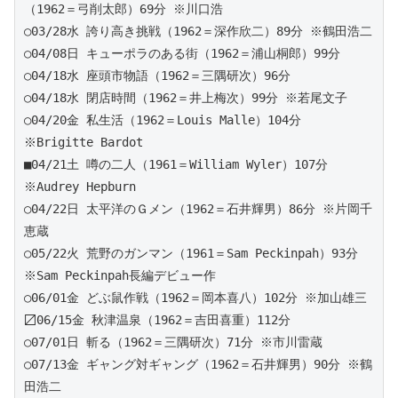
（1962＝弓削太郎）69分 ※川口浩
○03/28水 誇り高き挑戦（1962＝深作欣二）89分 ※鶴田浩二  
○04/08日 キューポラのある街（1962＝浦山桐郎）99分  
○04/18水 座頭市物語（1962＝三隅研次）96分
○04/18水 閉店時間（1962＝井上梅次）99分 ※若尾文子
○04/20金 私生活（1962＝Louis Malle）104分 
※Brigitte Bardot
■04/21土 噂の二人（1961＝William Wyler）107分 
※Audrey Hepburn 
○04/22日 太平洋のＧメン（1962＝石井輝男）86分 ※片岡千
恵蔵 
○05/22火 荒野のガンマン（1961＝Sam Peckinpah）93分 
※Sam Peckinpah長編デビュー作 
○06/01金 どぶ鼠作戦（1962＝岡本喜八）102分 ※加山雄三 
〼06/15金 秋津温泉（1962＝吉田喜重）112分
○07/01日 斬る（1962＝三隅研次）71分 ※市川雷蔵
○07/13金 ギャング対ギャング（1962＝石井輝男）90分 ※鶴
田浩二 