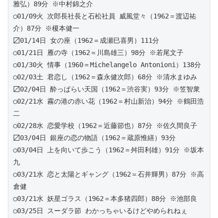
雅弘）89分 ※中村錦之介 
○01/09火 次郎長社長と石松社員 威風堂々（1962＝渡辺祐
介）87分 ※榎本健一 
〼01/14日 女の座（1962＝成瀬巳喜男）111分
○01/21日 雁の寺（1962＝川島雄三）98分 ※若尾文子 
○01/30火 情事（1960＝Michelangelo Antonioni）138分  
○02/03土 君恋し（1962＝森永健次郎）68分 ※清水まゆみ 
〼02/04日 酔っぱらい天国（1962＝渋谷実）93分 ※笠智衆
○02/21水 霧の港の赤い花（1962＝村山新治）94分 ※鶴田浩
二 
○02/28水 恋愛学校（1962＝近藤節也）87分 ※佐久間良子 
〼03/04日 銀座の恋の物語（1962＝蔵原惟繕）93分 
○03/04日 上を向いて歩こう（1962＝舛田利雄）91分 ※坂本
九  
○03/21水 恋と太陽とギャング（1962＝石井輝男）87分 ※高
倉健   
○03/21水 妖星ゴラス（1962＝本多猪四郎）88分 ※池部良  
○03/25日 スーダラ節 わかっちゃいるけどやめられねぇ