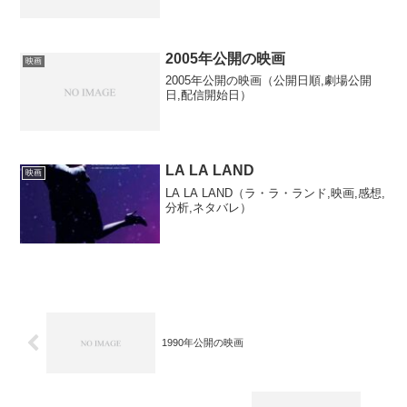
2005年公開の映画
映画
2005年公開の映画（公開日順,劇場公開
日,配信開始日）
LA LA LAND
映画
LA LA LAND（ラ・ラ・ランド,映画,感想,
分析,ネタバレ）
1990年公開の映画