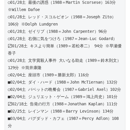
○01/28土 最後の誘惑（1988＝Martin Scorsese）163分 
※Willem Dafoe
○01/28土 レッド・スコルピオン（1988＝Joseph Zito）
106分 ※Dolph Lundgren
○01/28土 ゼイリブ（1988＝John Carpenter）96分
○01/28土 右側に気をつけろ（1987＝Jean-Luc Godard）
〼01/28土 キスより簡単（1989＝若松孝二） 94分 ※早瀬優
香子
○01/28土 文学賞殺人事件 大いなる助走（1989＝鈴木則文）
129分 ※筒井康隆
○02/04土 座頭市（1989＝勝新太郎）116分
■02/04土 ダイ・ハード（1988＝John McTiernan）132分 
○02/04土 バベットの晩餐会（1987＝Gabriel Axel）102分
■02/04土 ジュリエット・ゲーム（1989＝鴻上尚史）101分 
〼02/18土 告発の行方（1988＝Jonathan Kaplan）111分 
■02/25土 レインマン（1988＝Barry Levinson）134分 
■03/04土 バグダッド・カフェ（1987＝Percy Adlon）108
分 