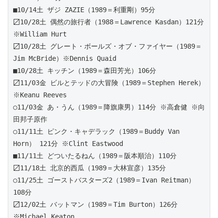
■10/14土 ザジ ZAZIE（1989＝利重剛）95分 
〼10/28土 偶然の旅行者（1988＝Lawrence Kasdan）121分 
※William Hurt
〼10/28土 グレート・ボールズ・オブ・ファイヤー（1989＝
Jim McBride）※Dennis Quaid
■10/28土 キッチン（1989＝森田芳光）106分 
〼11/03金 ビルとテッドの大冒険（1989＝Stephen Herek）
※Keanu Reeves
○11/03金 あ・うん（1989＝降旗康男）114分 ※高倉健 ※向
田邦子原作
○11/11土 ピンク・キャデラック（1989＝Buddy Van 
Horn） 121分 ※Clint Eastwood
■11/11土 どついたるねん（1989＝阪本順治）110分 
〼11/18土 北京的西瓜（1989＝大林宣彦）135分
○11/25土 ゴーストバスターズ2（1989＝Ivan Reitman）
108分
〼12/02土 バットマン（1989＝Tim Burton）126分 
※Michael Keaton